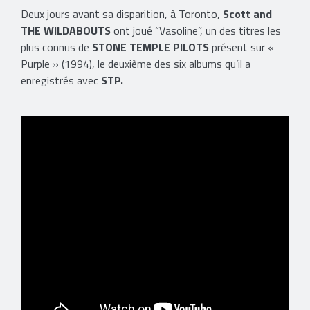
Deux jours avant sa disparition, à Toronto,
Scott
and
THE WILDABOUTS
ont joué “Vasoline”, un des titres les
plus connus de
STONE TEMPLE PILOTS
présent sur «
Purple » (1994), le deuxième des six albums qu’il a
enregistrés avec
STP.