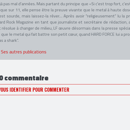
à pas mal d'années. Mais partant du principe que «Si c'est trop fort, c'es
ique sur 11, elle pense être la preuve vivante que le metal à haute dos
est sourde, mais laissez-la rêver… Après avoir “religieusement” lu la p
ard Rock Magazine en tant que journaliste et secrétaire de rédaction, 
 résolue à changer de milieu, LF œuvre désormais dans la presse spécia
 que le metal qui fait battre son petit cœur, quand HARD FORCE lui a pr
as a shark”.
Ses autres publications
0 commentaire
VOUS IDENTIFIER POUR COMMENTER