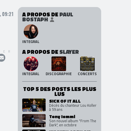
A PROPOS DE
PAUL
 09:21
BOSTAPH
INTEGRAL
A PROPOS DE
SLAYER
GER
INTEGRAL
DISCOGRAPHIE
CONCERTS
TOP 5 DES POSTS LES PLUS
LUS
SICK OF IT ALL
Décès du chanteur Lou Koller
à 59 ans
Tony Iommi
Son nouvel album "From The
Dark", en octobre