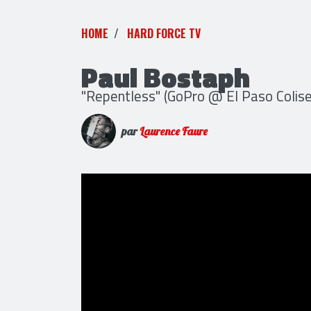
HOME
HARD FORCE TV
Paul Bostaph
"Repentless" (GoPro @ El Paso Colis
par
Laurence Faure