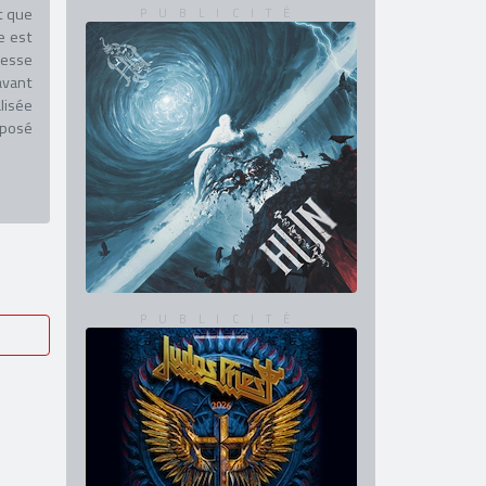
t que
e est
resse
avant
lisée
oposé