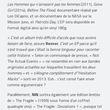
Les Hommes qui n’aimaient pas les femmes
(2011),
Gone
Girl
(2014),
Before The Flood
, documentaire réalisé par
Leo DiCaprio, et un documentaire de la NASA sur la
Mission Juno, et
Patriots Day
. L'EP sera disponible en
format digital ainsi qu’en vinyl 180g.
« C’est un album très difficile d’accès que nous avions
besoin de faire,
assure
Reznor
.
C’est un EP parce qu’il
s’est trouvé que c’était la bonne longueur pour raconter
cette histoire. »
Selon un communiqué de presse, « Not
The Actual Events »
« ne ressemble en rien aux bandes
originales actuelles sur lesquelles travaillent les deux
hommes »
et
« s’éloigne complètement d’“Hesitation
Marks” »
sorti en 2013. Euh… c'est censé faire envie
comme argumentaire ?
Parallèlement,
NIN
sortira également une édition limitée
de « The Fragile » (1999) sous forme d’un coffret
quadruple vinyl. « The Fragile : Deviations 1 », puisque tel