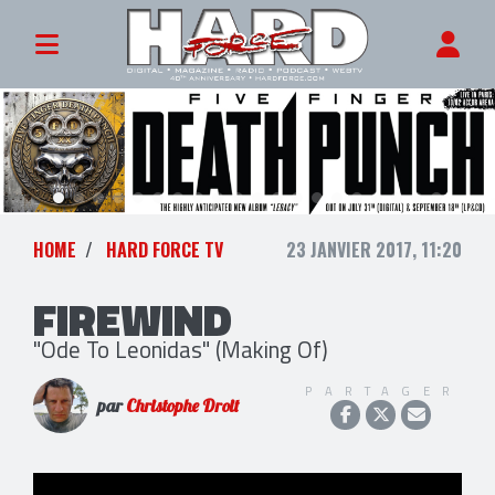
HOME
HARD FORCE TV
23 JANVIER 2017, 11:20
FIREWIND
"Ode To Leonidas" (Making Of)
PARTAGER
par
Christophe Droit