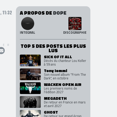
A PROPOS DE
DOPE
, 11:32
INTEGRAL
DISCOGRAPHIE
TOP 5 DES POSTS LES PLUS
GER
LUS
SICK OF IT ALL
Décès du chanteur Lou Koller
à 59 ans
Tony Iommi
Son nouvel album "From The
Dark", en octobre
WACKEN OPEN AIR
Les premiers noms de
l'édition 2027
MEGADETH
De retour en France en mars
et avril 2027
GHOST
De retour sur grand écran