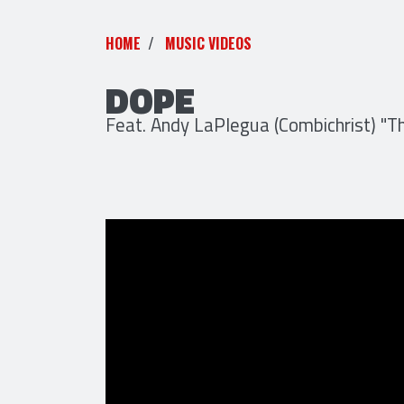
HOME
MUSIC VIDEOS
DOPE
Feat. Andy LaPlegua (Combichrist) "T