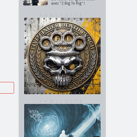
avec "2 Big To Rig" !