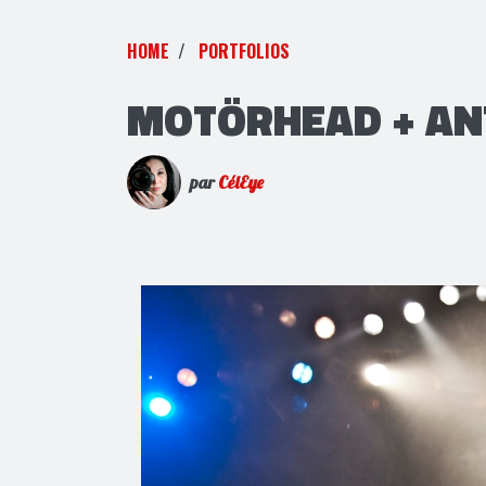
HOME
PORTFOLIOS
MOTÖRHEAD + ANT
par
CélEye