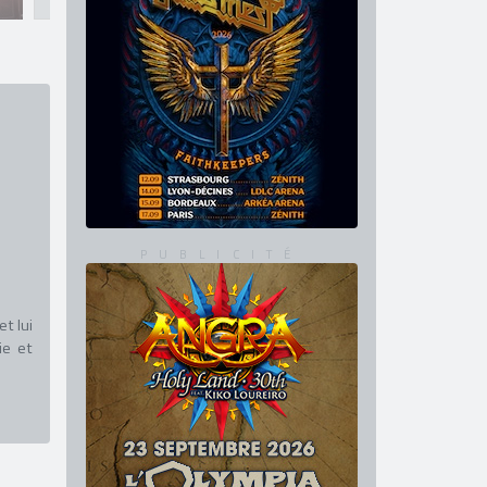
t lui
ie et