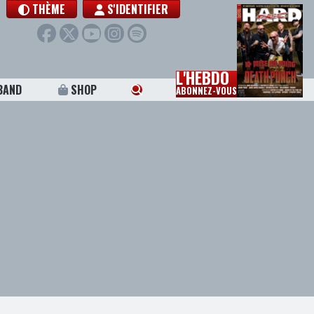
THÈME
S'IDENTIFIER
L'HEBDO
BAND
SHOP
ABONNEZ-VOUS