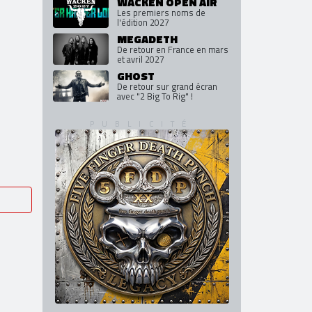
Tony Iommi
Son nouvel album "From The
Dark", en octobre
WACKEN OPEN AIR
Les premiers noms de
l'édition 2027
MEGADETH
De retour en France en mars
et avril 2027
GHOST
De retour sur grand écran
avec "2 Big To Rig" !