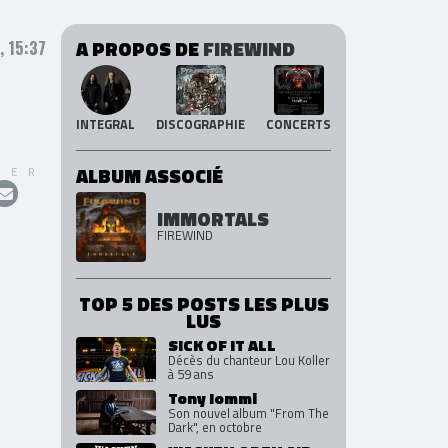
A PROPOS DE
FIREWIND
, 15:37
INTEGRAL
DISCOGRAPHIE
CONCERTS
ALBUM ASSOCIÉ
GER
IMMORTALS
FIREWIND
TOP 5 DES POSTS LES PLUS
LUS
SICK OF IT ALL
Décès du chanteur Lou Koller
à 59 ans