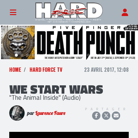
HOME
HARD FORCE TV
23 AVRIL 2017, 12:08
WE START WARS
"The Animal Inside" (Audio)
PARTAGER
par
Laurence Faure