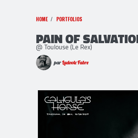
HOME
PORTFOLIOS
PAIN OF SALVATIO
@ Toulouse (Le Rex)
par
Ludovic Fabre