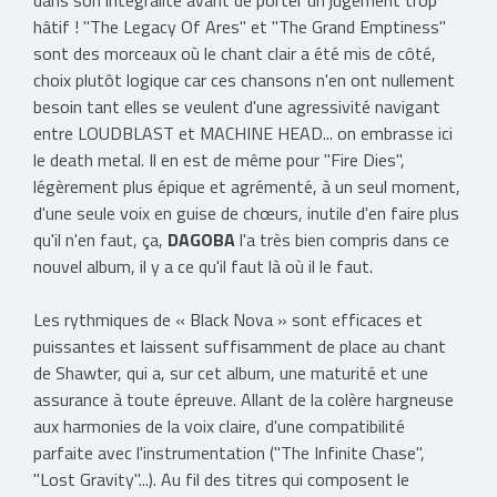
dans son intégralité avant de porter un jugement trop
hâtif ! "The Legacy Of Ares" et "The Grand Emptiness"
sont des morceaux où le chant clair a été mis de côté,
choix plutôt logique car ces chansons n'en ont nullement
besoin tant elles se veulent d'une agressivité navigant
entre LOUDBLAST et MACHINE HEAD... on embrasse ici
le death metal. Il en est de même pour "Fire Dies",
légèrement plus épique et agrémenté, à un seul moment,
d'une seule voix en guise de chœurs, inutile d'en faire plus
qu'il n'en faut, ça,
DAGOBA
l'a très bien compris dans ce
nouvel album, il y a ce qu'il faut là où il le faut.
Les rythmiques de
« Black Nova »
sont efficaces et
puissantes et laissent suffisamment de place au chant
de Shawter, qui a, sur cet album, une maturité et une
assurance à toute épreuve. Allant de la colère hargneuse
aux harmonies de la voix claire, d'une compatibilité
parfaite avec l'instrumentation ("The Infinite Chase",
"Lost Gravity"...). Au fil des titres qui composent le