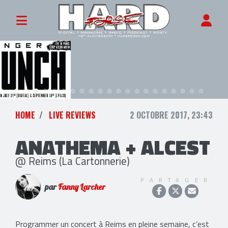
HOME
LIVE REVIEWS
2 OCTOBRE 2017, 23:43
ANATHEMA + ALCEST
@ Reims (La Cartonnerie)
PARTAGER
par
Fanny Larcher
Programmer un concert à Reims en pleine semaine, c’est