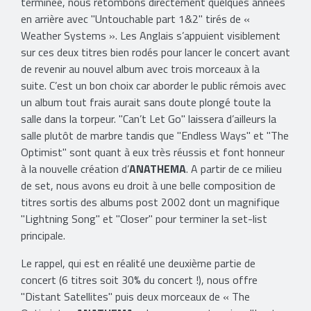
terminée, nous retombons directement quelques années
en arrière avec "Untouchable part 1&2" tirés de «
Weather Systems ». Les Anglais s’appuient visiblement
sur ces deux titres bien rodés pour lancer le concert avant
de revenir au nouvel album avec trois morceaux à la
suite. C’est un bon choix car aborder le public rémois avec
un album tout frais aurait sans doute plongé toute la
salle dans la torpeur. "Can’t Let Go" laissera d’ailleurs la
salle plutôt de marbre tandis que "Endless Ways" et "The
Optimist" sont quant à eux très réussis et font honneur
à la nouvelle création d’
ANATHEMA
. A partir de ce milieu
de set, nous avons eu droit à une belle composition de
titres sortis des albums post 2002 dont un magnifique
"Lightning Song" et "Closer" pour terminer la set-list
principale.
Le rappel, qui est en réalité une deuxième partie de
concert (6 titres soit 30% du concert !), nous offre
"Distant Satellites" puis deux morceaux de « The