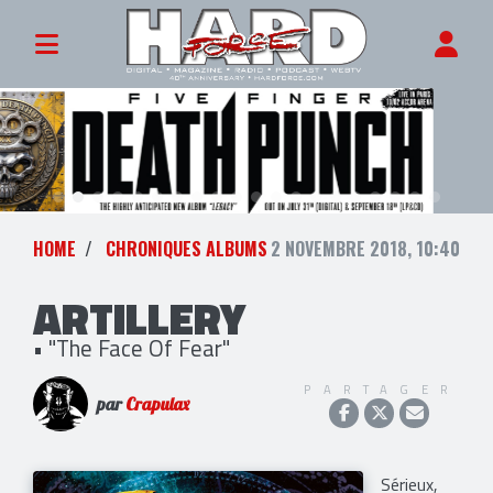
HOME
CHRONIQUES ALBUMS
2 NOVEMBRE 2018, 10:40
ARTILLERY
• "The Face Of Fear"
PARTAGER
par
Crapulax
Sérieux,