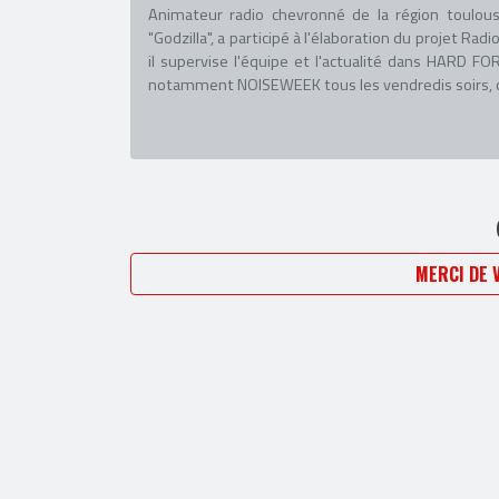
Animateur radio chevronné de la région toulous
"Godzilla", a participé à l'élaboration du projet R
il supervise l'équipe et l'actualité dans HARD
notamment NOISEWEEK tous les vendredis soirs, co
MERCI DE 