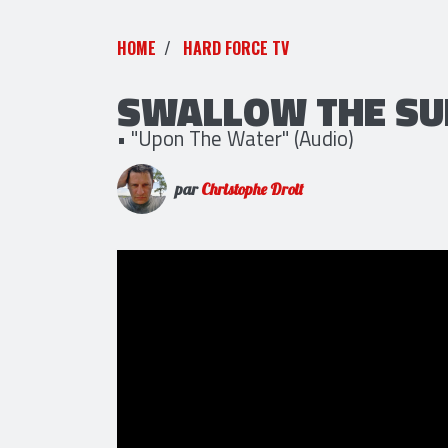
HOME
HARD FORCE TV
SWALLOW THE SU
• "Upon The Water" (Audio)
par
Christophe Droit