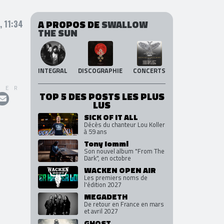
A PROPOS DE
SWALLOW
, 11:34
THE SUN
INTEGRAL
DISCOGRAPHIE
CONCERTS
GER
TOP 5 DES POSTS LES PLUS
LUS
SICK OF IT ALL
Décès du chanteur Lou Koller
à 59 ans
Tony Iommi
Son nouvel album "From The
Dark", en octobre
WACKEN OPEN AIR
Les premiers noms de
l'édition 2027
MEGADETH
De retour en France en mars
et avril 2027
GHOST