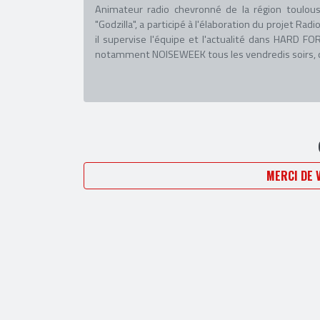
Animateur radio chevronné de la région toulous
"Godzilla", a participé à l'élaboration du projet R
il supervise l'équipe et l'actualité dans HARD
notamment NOISEWEEK tous les vendredis soirs, co
MERCI DE 