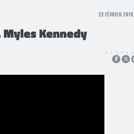
22 FÉVRIER 2019
. Myles Kennedy
PARTA