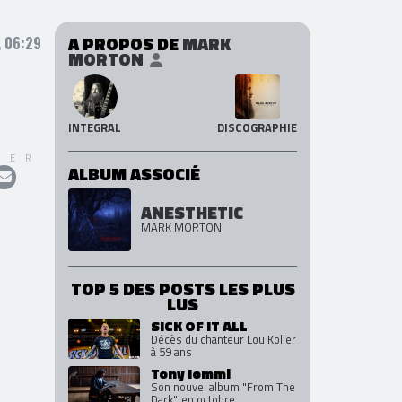
A PROPOS DE
MARK
, 06:29
MORTON
INTEGRAL
DISCOGRAPHIE
GER
ALBUM ASSOCIÉ
ANESTHETIC
MARK MORTON
TOP 5 DES POSTS LES PLUS
LUS
SICK OF IT ALL
Décès du chanteur Lou Koller
à 59 ans
Tony Iommi
Son nouvel album "From The
Dark", en octobre