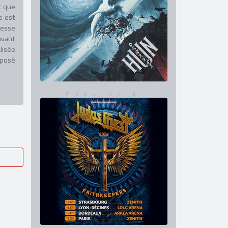
t que
e est
resse
avant
lisée
oposé