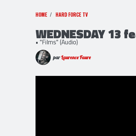
HOME
HARD FORCE TV
WEDNESDAY 13 fea
• "Films" (Audio)
par
Laurence Faure