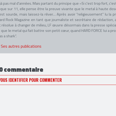
à pas mal d'années. Mais partant du principe que «Si c'est trop fort, c'es
ique sur 11, elle pense être la preuve vivante que le metal à haute dos
est sourde, mais laissez-la rêver… Après avoir “religieusement” lu la p
ard Rock Magazine en tant que journaliste et secrétaire de rédaction, 
 résolue à changer de milieu, LF œuvre désormais dans la presse spécia
 que le metal qui fait battre son petit cœur, quand HARD FORCE lui a pr
as a shark”.
Ses autres publications
0 commentaire
VOUS IDENTIFIER POUR COMMENTER