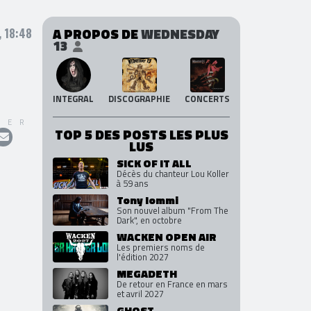
A PROPOS DE
WEDNESDAY
 18:48
13
INTEGRAL
DISCOGRAPHIE
CONCERTS
GER
TOP 5 DES POSTS LES PLUS
LUS
SICK OF IT ALL
Décès du chanteur Lou Koller
à 59 ans
Tony Iommi
Son nouvel album "From The
Dark", en octobre
WACKEN OPEN AIR
Les premiers noms de
l'édition 2027
MEGADETH
De retour en France en mars
et avril 2027
GHOST