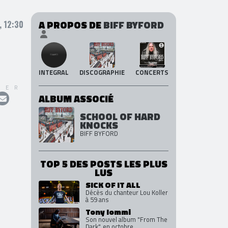
A PROPOS DE
BIFF BYFORD
, 12:30
INTEGRAL
DISCOGRAPHIE
CONCERTS
GER
ALBUM ASSOCIÉ
SCHOOL OF HARD
KNOCKS
BIFF BYFORD
TOP 5 DES POSTS LES PLUS
LUS
SICK OF IT ALL
Décès du chanteur Lou Koller
à 59 ans
Tony Iommi
Son nouvel album "From The
Dark", en octobre