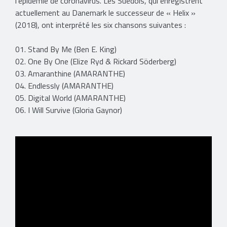
l'épidémie de coronavirus. Les Suédois, qui enregistrent
actuellement au Danemark le successeur de « Helix »
(2018), ont interprété les six chansons suivantes :
01. Stand By Me (Ben E. King)
02. One By One (Elize Ryd & Rickard Söderberg)
03. Amaranthine (AMARANTHE)
04. Endlessly (AMARANTHE)
05. Digital World (AMARANTHE)
06. I Will Survive (Gloria Gaynor)