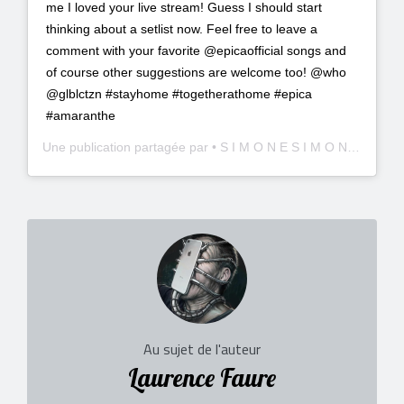
me I loved your live stream! Guess I should start
thinking about a setlist now. Feel free to leave a
comment with your favorite @epicaofficial songs and
of course other suggestions are welcome too! @who
@glblctzn #stayhome #togetherathome #epica
#amaranthe
Une publication partagée par
• S I M O N E S I M O N S •
(@sim
Au sujet de l'auteur
Laurence Faure