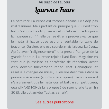
Au sujet de l'auteur
Laurence Faure
Le hard rock, Laurence est tombée dedans il y a déjà pas
mal d'années. Mais partant du principe que «Si c'est trop
fort, c'est que t'es trop vieux» et qu'elle écoute toujours
la musique sur 11, elle pense être la preuve vivante que
le metal à haute dose est une véritable fontaine de
jouvence. Ou alors elle est sourde, mais laissez-la rêver…
Après avoir “religieusement” lu la presse française de la
grande époque, Laurence rejoint Hard Rock Magazine en
tant que journaliste et secrétaire de rédaction, avant
d'en devenir brièvement rédac' chef. Débarquée et
résolue à changer de milieu, LF œuvre désormais dans la
presse spécialisée (sports mécaniques), mais comme il
n'y a vraiment que le metal qui fait battre son petit cœur,
quand HARD FORCE lui a proposé de rejoindre le team fin
2013, elle est arrivée “fast as a shark”.
Ses autres publications