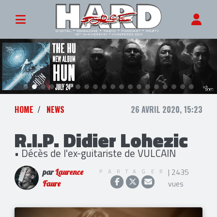
HOME
NEWS
26 AVRIL 2020, 15:23
R.I.P. Didier Lohezic
• Décès de l'ex-guitariste de VULCAIN
| 2435
PARTAGER
par
Laurence
vues
Faure