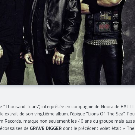
llade "Thousand Tears", interprétée en compagnie de Noora de BATT
gle extrait de son vingtième album, l'épique "Lions Of The Sea". Pou
palm Records, marque non seulement les 40 ans du groupe mais aussi
s écossaises de
GRAVE DIGGER
dont le précédent volet était « The