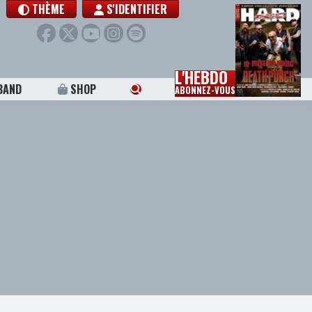
THÈME
S'IDENTIFIER
L'HEBDO
BAND
SHOP
ABONNEZ-VOUS