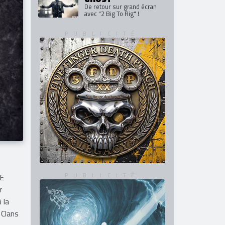
De retour sur grand écran
avec "2 Big To Rig" !
LE
r
 la
 Clans