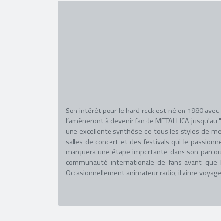
Son intérêt pour le hard rock est né en 1980 avec "
l’amèneront à devenir fan de METALLICA jusqu'au "
une excellente synthèse de tous les styles de meta
salles de concert et des festivals qui le passio
marquera une étape importante dans son parcours, 
communauté internationale de fans avant que 
Occasionnellement animateur radio, il aime voyager