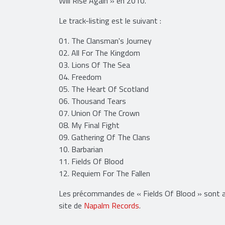
Will Rise Again » en 2010.
Le track-listing est le suivant :
01. The Clansman's Journey
02. All For The Kingdom
03. Lions Of The Sea
04. Freedom
05. The Heart Of Scotland
06. Thousand Tears
07. Union Of The Crown
08. My Final Fight
09. Gathering Of The Clans
10. Barbarian
11. Fields Of Blood
12. Requiem For The Fallen
Les précommandes de « Fields Of Blood » sont ac
site de
Napalm Records
.