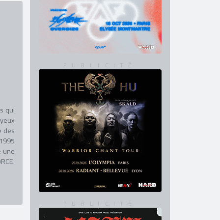
s qui
 yeux
e des
 1995
e une
ORCE.