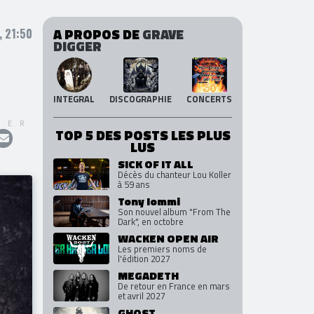
A PROPOS DE
GRAVE
, 21:50
DIGGER
INTEGRAL
DISCOGRAPHIE
CONCERTS
GER
TOP 5 DES POSTS LES PLUS
LUS
SICK OF IT ALL
Décès du chanteur Lou Koller
à 59 ans
Tony Iommi
Son nouvel album "From The
Dark", en octobre
WACKEN OPEN AIR
Les premiers noms de
l'édition 2027
MEGADETH
De retour en France en mars
et avril 2027
GHOST