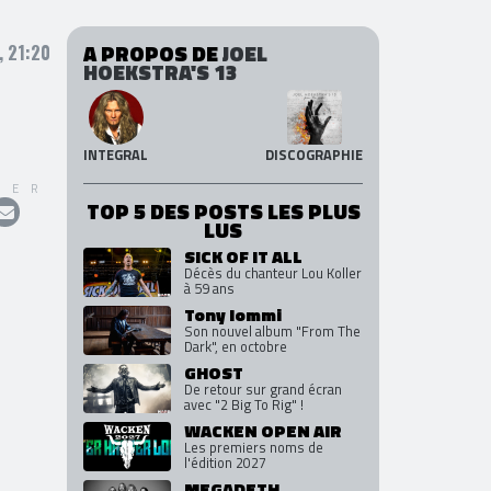
A PROPOS DE
JOEL
 21:20
HOEKSTRA'S 13
INTEGRAL
DISCOGRAPHIE
GER
TOP 5 DES POSTS LES PLUS
LUS
SICK OF IT ALL
Décès du chanteur Lou Koller
à 59 ans
Tony Iommi
Son nouvel album "From The
Dark", en octobre
GHOST
De retour sur grand écran
avec "2 Big To Rig" !
WACKEN OPEN AIR