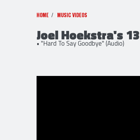
HOME
MUSIC VIDEOS
Joel Hoekstra's 13
• "Hard To Say Goodbye" (Audio)