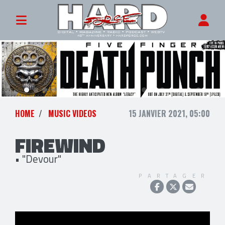
HOME
MUSIC VIDEOS
15 JANVIER 2021, 05:00
FIREWIND
• "Devour"
PARTAGER