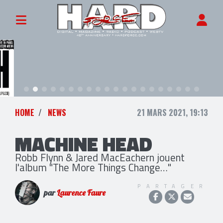
HOME
NEWS
21 MARS 2021, 19:13
MACHINE HEAD
Robb Flynn & Jared MacEachern jouent
l'album "The More Things Change…"
PARTAGER
par
Laurence Faure