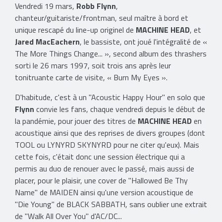
Vendredi 19 mars,
Robb Flynn
,
chanteur/guitariste/frontman, seul maître à bord et
unique rescapé du line-up originel de
MACHINE HEAD
, et
Jared MacEachern
, le bassiste, ont joué l'intégralité de «
The More Things Change... », second album des thrashers
sorti le 26 mars 1997, soit trois ans après leur
tonitruante carte de visite, « Burn My Eyes ».
D'habitude, c'est à un "Acoustic Happy Hour" en solo que
Flynn
convie les fans, chaque vendredi depuis le début de
la pandémie, pour jouer des titres de
MACHINE HEAD
en
acoustique ainsi que des reprises de divers groupes (dont
TOOL ou LYNYRD SKYNYRD pour ne citer qu'eux). Mais
cette fois, c'était donc une session électrique qui a
permis au duo de renouer avec le passé, mais aussi de
placer, pour le plaisir, une cover de "Hallowed Be Thy
Name" de MAIDEN ainsi qu'une version acoustique de
"Die Young" de BLACK SABBATH, sans oublier une extrait
de "Walk All Over You" d'AC/DC...