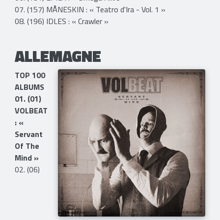
07. (157) MÅNESKIN : « Teatro d'Ira - Vol. 1 »
08. (196) IDLES : « Crawler »
ALLEMAGNE
TOP 100
ALBUMS
01. (01)
VOLBEAT
: «
Servant
Of The
Mind »
02. (06)