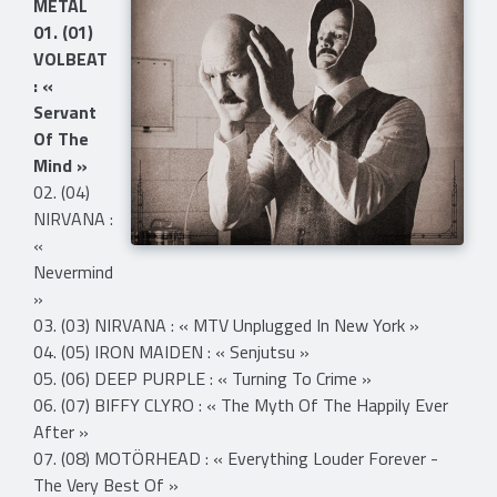
METAL
01. (01)
VOLBEAT
: «
Servant
Of The
Mind »
02. (04)
NIRVANA :
«
Nevermind
»
03. (03) NIRVANA : « MTV Unplugged In New York »
04. (05) IRON MAIDEN : « Senjutsu »
05. (06) DEEP PURPLE : « Turning To Crime »
06. (07) BIFFY CLYRO : « The Myth Of The Happily Ever
After »
07. (08) MOTÖRHEAD : « Everything Louder Forever -
The Very Best Of »