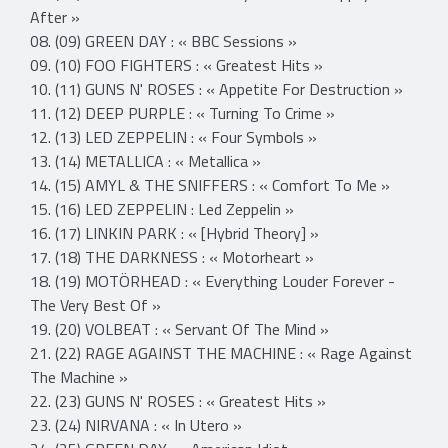
After »
08. (09) GREEN DAY : « BBC Sessions »
09. (10) FOO FIGHTERS : « Greatest Hits »
10. (11) GUNS N' ROSES : « Appetite For Destruction »
11. (12) DEEP PURPLE : « Turning To Crime »
12. (13) LED ZEPPELIN : « Four Symbols »
13. (14) METALLICA : « Metallica »
14. (15) AMYL & THE SNIFFERS : « Comfort To Me »
15. (16) LED ZEPPELIN : Led Zeppelin »
16. (17) LINKIN PARK : « [Hybrid Theory] »
17. (18) THE DARKNESS : « Motorheart »
18. (19) MOTÖRHEAD : « Everything Louder Forever -
The Very Best Of »
19. (20) VOLBEAT : « Servant Of The Mind »
21. (22) RAGE AGAINST THE MACHINE : « Rage Against
The Machine »
22. (23) GUNS N' ROSES : « Greatest Hits »
23. (24) NIRVANA : « In Utero »