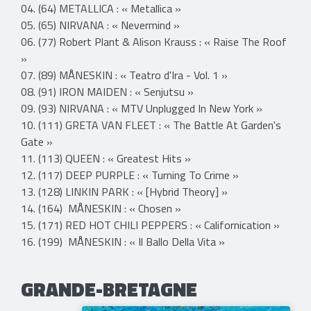
04. (64) METALLICA : « Metallica »
05. (65) NIRVANA : « Nevermind »
06. (77) Robert Plant & Alison Krauss : « Raise The Roof
»
07. (89) MÅNESKIN : « Teatro d'Ira - Vol. 1 »
08. (91) IRON MAIDEN : « Senjutsu »
09. (93) NIRVANA : « MTV Unplugged In New York »
10. (111) GRETA VAN FLEET : « The Battle At Garden's
Gate »
11. (113) QUEEN : « Greatest Hits »
12. (117) DEEP PURPLE : « Turning To Crime »
13. (128) LINKIN PARK : « [Hybrid Theory] »
14. (164) MÅNESKIN : « Chosen »
15. (171) RED HOT CHILI PEPPERS : « Californication »
16. (199) MÅNESKIN : « Il Ballo Della Vita »
GRANDE-BRETAGNE