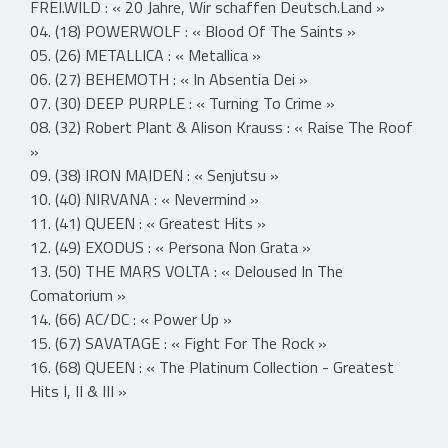
FREI.WILD : « 20 Jahre, Wir schaffen Deutsch.Land »
04. (18) POWERWOLF : « Blood Of The Saints »
05. (26) METALLICA : « Metallica »
06. (27) BEHEMOTH : « In Absentia Dei »
07. (30) DEEP PURPLE : « Turning To Crime »
08. (32) Robert Plant & Alison Krauss : « Raise The Roof
»
09. (38) IRON MAIDEN : « Senjutsu »
10. (40) NIRVANA : « Nevermind »
11. (41) QUEEN : « Greatest Hits »
12. (49) EXODUS : « Persona Non Grata »
13. (50) THE MARS VOLTA : « Deloused In The
Comatorium »
14. (66) AC/DC : « Power Up »
15. (67) SAVATAGE : « Fight For The Rock »
16. (68) QUEEN : « The Platinum Collection - Greatest
Hits I, II & III »