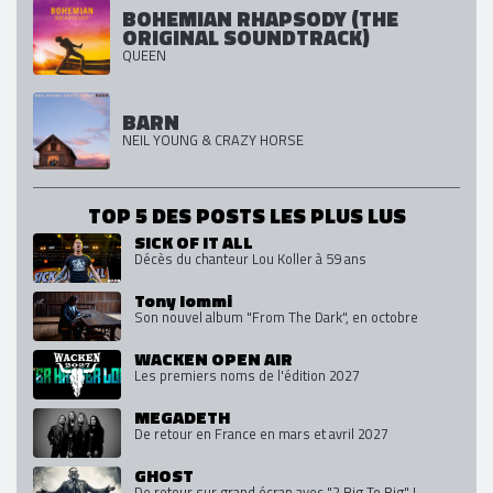
BOHEMIAN RHAPSODY (THE
ORIGINAL SOUNDTRACK)
QUEEN
BARN
NEIL YOUNG & CRAZY HORSE
TOP 5 DES POSTS LES PLUS LUS
SICK OF IT ALL
Décès du chanteur Lou Koller à 59 ans
Tony Iommi
Son nouvel album "From The Dark", en octobre
WACKEN OPEN AIR
Les premiers noms de l'édition 2027
MEGADETH
De retour en France en mars et avril 2027
GHOST
De retour sur grand écran avec "2 Big To Rig" !