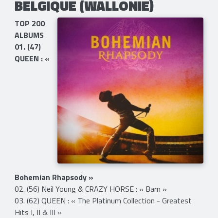
BELGIQUE (WALLONIE)
TOP 200
ALBUMS
01. (47)
QUEEN : «
Bohemian Rhapsody »
02. (56) Neil Young & CRAZY HORSE : « Barn »
03. (62) QUEEN : « The Platinum Collection - Greatest
Hits I, II & III »