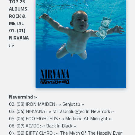
TOP 25
ALBUMS
ROCK &
METAL
01. (01)
NIRVANA
: «
Nevermind »
02. (03) IRON MAIDEN : « Senjutsu »
03. (04) NIRVANA : « MTV Unplugged In New York »
05. (06) FOO FIGHTERS : « Medicine At Midnight »
06. (07) AC/DC : « Back In Black »
07. (08) BIFFY CLYRO : « The Myth Of The Happily Ever