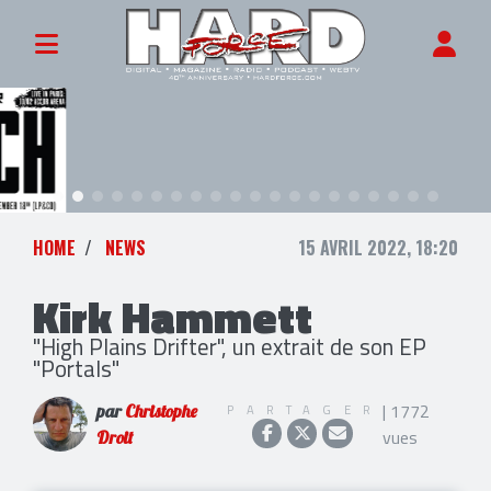
HOME
NEWS
15 AVRIL 2022, 18:20
Kirk Hammett
"High Plains Drifter", un extrait de son EP
"Portals"
| 1772
PARTAGER
par
Christophe
vues
Droit