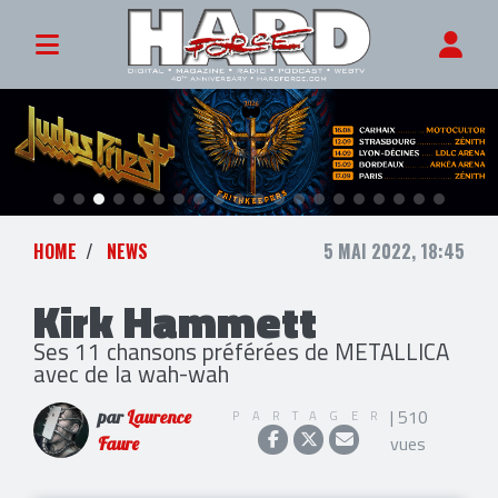
HOME
NEWS
5 MAI 2022, 18:45
Kirk Hammett
Ses 11 chansons préférées de METALLICA
avec de la wah-wah
| 510
PARTAGER
par
Laurence
vues
Faure