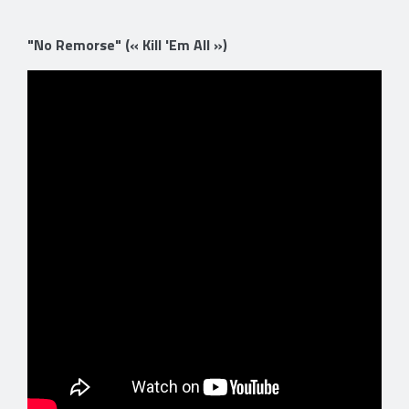
"No Remorse" (« Kill 'Em All »)