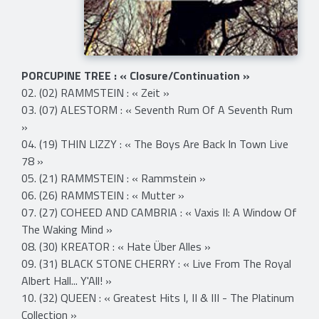
PORCUPINE TREE : « Closure/Continuation »
02. (02) RAMMSTEIN : « Zeit »
03. (07) ALESTORM : « Seventh Rum Of A Seventh Rum
»
04. (19) THIN LIZZY : « The Boys Are Back In Town Live
78 »
05. (21) RAMMSTEIN : « Rammstein »
06. (26) RAMMSTEIN : « Mutter »
07. (27) COHEED AND CAMBRIA : « Vaxis II: A Window Of
The Waking Mind »
08. (30) KREATOR : « Hate Über Alles »
09. (31) BLACK STONE CHERRY : « Live From The Royal
Albert Hall... Y'All! »
10. (32) QUEEN : « Greatest Hits I, II & III - The Platinum
Collection »