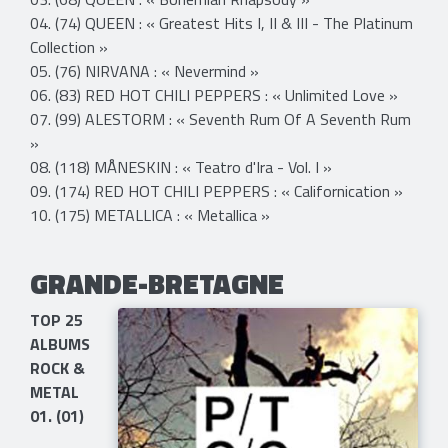
04. (74) QUEEN : « Greatest Hits I, II & III - The Platinum
Collection​ »
05. (76) NIRVANA : « Nevermind »
06. (83) RED HOT CHILI PEPPERS : « Unlimited Love »
07. (99) ALESTORM : « Seventh Rum Of A Seventh Rum
»
08. (118) MÅNESKIN : « Teatro d'Ira - Vol. I »
09. (174) RED HOT CHILI PEPPERS : « Californication »
10. (175) METALLICA : « Metallica »
GRANDE-BRETAGNE
TOP 25
ALBUMS
ROCK &
METAL
01. (01)