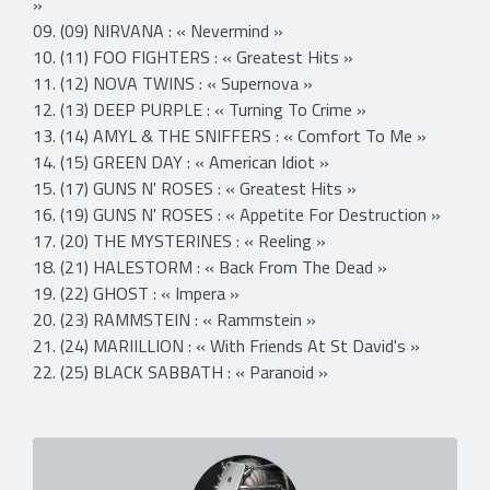
»
09. (09) NIRVANA : « Nevermind »
10. (11) FOO FIGHTERS : « Greatest Hits »
11. (12) NOVA TWINS : « Supernova »
12. (13) DEEP PURPLE : « Turning To Crime »
13. (14) AMYL & THE SNIFFERS : « Comfort To Me »
14. (15) GREEN DAY : « American Idiot »
15. (17) GUNS N' ROSES : « Greatest Hits »
16. (19) GUNS N' ROSES : « Appetite For Destruction »
17. (20) THE MYSTERINES : « Reeling »
18. (21) HALESTORM : « Back From The Dead »
19. (22) GHOST : « Impera »
20. (23) RAMMSTEIN : « Rammstein »
21. (24) MARIILLION : « With Friends At St David's »
22. (25) BLACK SABBATH : « Paranoid »