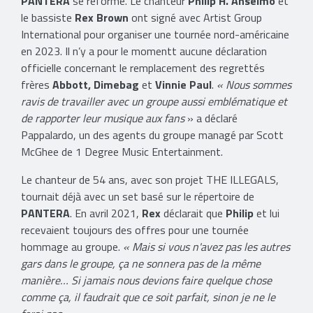
PANTERA
se reforme. Le chanteur
Philip H. Anselmo
et
le bassiste
Rex Brown
ont signé avec Artist Group
International pour organiser une tournée nord-américaine
en 2023. Il n’y a pour le momentt aucune déclaration
officielle concernant le remplacement des regrettés
frères
Abbott, Dimebag
et
Vinnie Paul
.
«
Nous sommes
ravis de travailler avec un groupe aussi emblématique et
de rapporter leur musique aux fans
» a déclaré
Pappalardo, un des agents du groupe managé par Scott
McGhee de 1 Degree Music Entertainment.
Le chanteur de 54 ans, avec son projet THE ILLEGALS,
tournait déjà avec un set basé sur le répertoire de
PANTERA
. En avril 2021,
Rex
déclarait que
Philip
et lui
recevaient toujours des offres pour une tournée
hommage au groupe.
« Mais si vous n'avez pas les autres
gars dans le groupe, ça ne sonnera pas de la même
manière… Si jamais nous devions faire quelque chose
comme ça, il faudrait que ce soit parfait, sinon je ne le