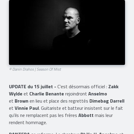
© Danin Drahos | Season Of Mist
UPDATE du 15 juillet -
C'est désormais officiel :
Zakk
Wylde
et
Charlie Benante
rejoindront
Anselmo
et
Brown
en lieu et place des regrettés
Dimebag Darrell
et
Vinnie Paul
. Guitariste et batteur insistent sur le fait
qu'ils ne remplacent pas les frères
Abbott
mais leur
rendent hommage.