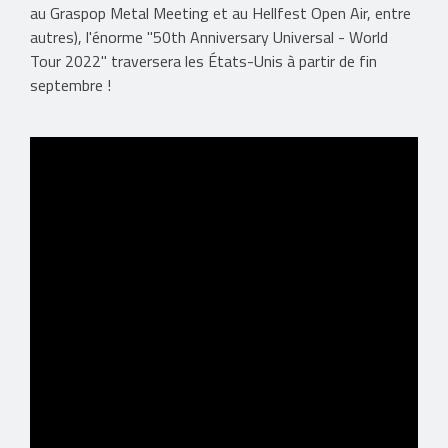
au Graspop Metal Meeting et au Hellfest Open Air, entre
autres), l'énorme "50th Anniversary Universal - World
Tour 2022" traversera les États-Unis à partir de fin
septembre !