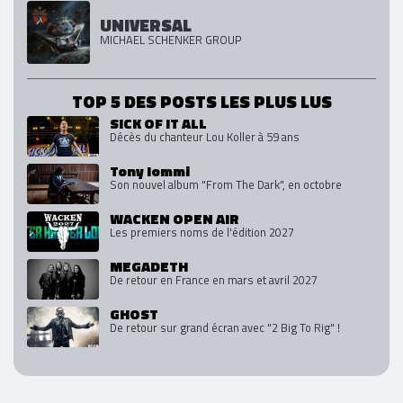
UNIVERSAL
MICHAEL SCHENKER GROUP
TOP 5 DES POSTS LES PLUS LUS
SICK OF IT ALL
Décès du chanteur Lou Koller à 59 ans
Tony Iommi
Son nouvel album "From The Dark", en octobre
WACKEN OPEN AIR
Les premiers noms de l'édition 2027
MEGADETH
De retour en France en mars et avril 2027
GHOST
De retour sur grand écran avec "2 Big To Rig" !