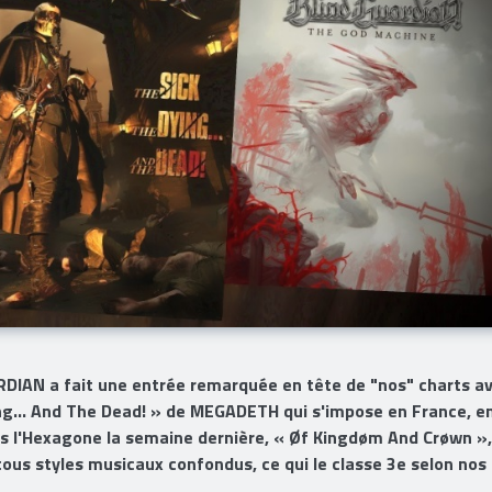
RDIAN a fait une entrée remarquée en tête de "nos" charts a
ing… And The Dead! » de MEGADETH qui s'impose en France, e
s l'Hexagone la semaine dernière, « Øf Kingdøm And Crøwn »,