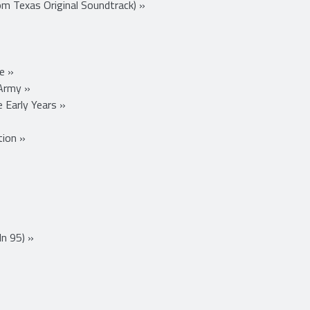
Love »
om Texas Original Soundtrack) »
e »
Army »
e Early Years »
tion »
In 95) »