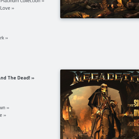
tion »
e Platinum Collection »
 Love »
rk »
And The Dead! »
»
wn »
e »