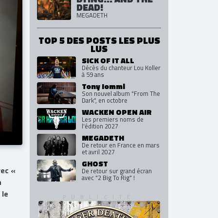
THE SICK, THE
DYING... AND THE
DEAD!
MEGADETH
TOP 5 DES POSTS LES PLUS
LUS
SICK OF IT ALL
Décès du chanteur Lou Koller
à 59 ans
Tony Iommi
Son nouvel album "From The
Dark", en octobre
WACKEN OPEN AIR
Les premiers noms de
l'édition 2027
MEGADETH
De retour en France en mars
et avril 2027
GHOST
vec «
De retour sur grand écran
avec "2 Big To Rig" !
n
 le