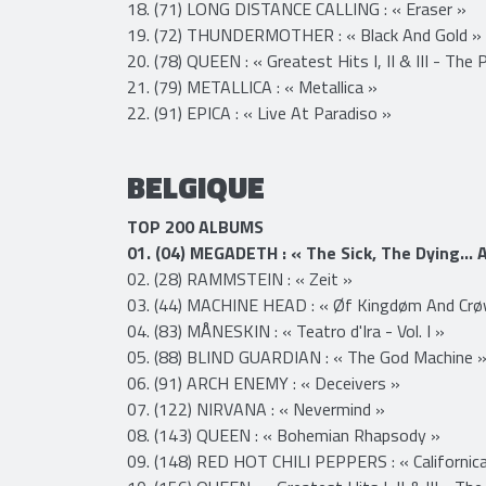
16. (60) RAMMSTEIN : « Mutter »
17. (63) NIRVANA : « Nevermind »
18. (71) LONG DISTANCE CALLING : « Eraser »
19. (72) THUNDERMOTHER : « Black And Gold »
20. (78) QUEEN : « Greatest Hits I, II & III - The 
21. (79) METALLICA : « Metallica »
22. (91) EPICA : « Live At Paradiso »
BELGIQUE
TOP 200 ALBUMS
01. (04) MEGADETH : « The Sick, The Dying… 
02. (28) RAMMSTEIN : « Zeit »
03. (44) MACHINE HEAD : « Øf Kingdøm And Crø
04. (83) MÅNESKIN : « Teatro d'Ira - Vol. I »
05. (88) BLIND GUARDIAN : « The God Machine 
06. (91) ARCH ENEMY : « Deceivers »
07. (122) NIRVANA : « Nevermind »