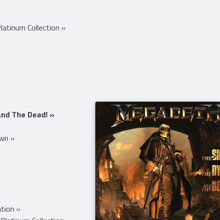
Platinum Collection »
And The Dead! »
wn »
»