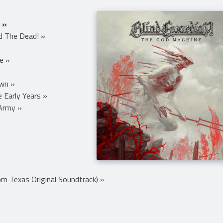
 »
d The Dead! »
e »
wn »
e Early Years »
Army »
om Texas Original Soundtrack) »