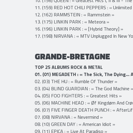
08. (143) QUEEN : « Bohemian Rhapsody »
09. (148) RED HOT CHILI PEPPERS : « Californica
10. (156) QUEEN : « Greatest Hits I, II & III - Th
11. (159) RED HOT CHILI PEPPERS : « Unlimited
12. (162) RAMMSTEIN : « Rammstein »
13. (175) LINKIN PARK : « Meteora »
16. (196) LINKIN PARK : « [Hybrid Theory] »
17. (198) NIRVANA : « MTV Unplugged In New Yo
GRANDE-BRETAGNE
TOP 25 ALBUMS ROCK & METAL
01. (01) MEGADETH : « The Sick, The Dying… 
02. (03) THE HU : « Rumble Of Thunder »
03. (04) BLIND GUARDIAN : « The God Machine 
04. (05) FOO FIGHTERS : « Greatest Hits »
05. (06) MACHINE HEAD : « Øf Kingdøm And Crø
06. (07) FIVE FINGER DEATH PUNCH : « AfterLif
07. (08) NIRVANA : « Nevermind »