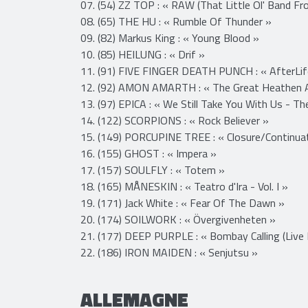
05. (36) RED HOT CHILI PEPPERS : « Unlimited 
06. (38) ARCH ENEMY : « Deceivers »
07. (54) ZZ TOP : « RAW (That Little Ol' Band Fr
08. (65) THE HU : « Rumble Of Thunder »
09. (82) Markus King : « Young Blood »
10. (85) HEILUNG : « Drif »
11. (91) FIVE FINGER DEATH PUNCH : « AfterLif
12. (92) AMON AMARTH : « The Great Heathen 
13. (97) EPICA : « We Still Take You With Us - Th
14. (122) SCORPIONS : « Rock Believer »
15. (149) PORCUPINE TREE : « Closure/Continua
16. (155) GHOST : « Impera »
17. (157) SOULFLY : « Totem »
18. (165) MÅNESKIN : « Teatro d'Ira - Vol. I »
19. (171) Jack White : « Fear Of The Dawn »
20. (174) SOILWORK : « Övergivenheten »
21. (177) DEEP PURPLE : « Bombay Calling (Live 
22. (186) IRON MAIDEN : « Senjutsu »