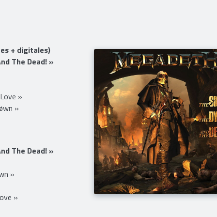
us styles musicaux confondus, ce qui le classe 3e selon nos
s + digitales)
And The Dead! »
»
 Love »
røwn »
And The Dead! »
»
wn »