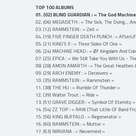
ALLEMAGNE
TOP 100 ALBUMS
01. (02) BLIND GUARDIAN : « The God Machine
02. (06) MEGADETH : « The Sick, The Dying… An
03. (12) RAMMSTEIN : « Zeit »
04. (19) FIVE FINGER DEATH PUNCH : « AfterLif
05. (21) KING'S X : « Three Sides Of One »
06. (24) MACHINE HEAD : « Øf Kingdøm And Crø
07. (25) EPICA : « We Still Take You With Us - Th
08. (28) AMON AMARTH : « The Great Heathen 
09. (29) ARCH ENEMY : « Deceivers »
10. (35) RAMMSTEIN : « Rammstein »
11. (38) THE HU : « Rumble Of Thunder »
12. (39) Walter Trout : « Ride »
13. (51) GRAVE DIGGER : « Symbol Of Eternity »
14. (54) ZZ TOP : « RAW (That Little Ol' Band Fr
15. (56) KING BUFFALO : « Regenerator »