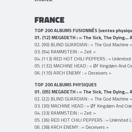
nouveau MACHINE HEAD, est désormais 30e, to
critères.
FRANCE
TOP 200 ALBUMS FUSIONNÉS (ventes physique
01. (12) MEGADETH : « The Sick, The Dying… 
02. (90) BLIND GUARDIAN : « The God Machine 
03. (94) RAMMSTEIN : « Zeit »
04. (113) RED HOT CHILI PEPPERS : « Unlimited
05. (132) MACHINE HEAD : « Øf Kingdøm And C
06. (170) ARCH ENEMY : « Deceivers »
TOP 200 ALBUMS PHYSIQUES
01. (05) MEGADETH : « The Sick, The Dying… 
02. (22) BLIND GUARDIAN : « The God Machine 
03. (30) MACHINE HEAD : « Øf Kingdøm And Crø
04. (33) RAMMSTEIN : « Zeit »