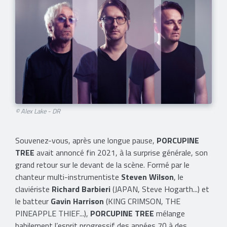
© Alex Lake - DR
Souvenez-vous, après une longue pause,
PORCUPINE
TREE
avait annoncé fin 2021, à la surprise générale, son
grand retour sur le devant de la scène. Formé par le
chanteur multi-instrumentiste
Steven Wilson
, le
claviériste
Richard Barbieri
(JAPAN, Steve Hogarth...) et
le batteur
Gavin Harrison
(KING CRIMSON, THE
PINEAPPLE THIEF...),
PORCUPINE TREE
mélange
habilement l’esprit progressif des années 70 à des