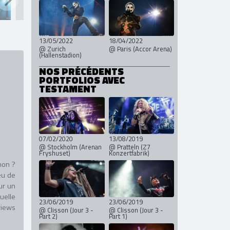
22/05/2023
18/06/2022
@ Lyon (Halle Tony
@ Clisson (Jour 2 -
Garnier)
Part.2)
13/05/2022
18/04/2022
@ Zurich
@ Paris (Accor Arena)
(Hallenstadion)
NOS PRÉCÉDENTS
PORTFOLIOS AVEC
TESTAMENT
07/02/2020
13/08/2019
@ Stockholm (Arenan
@ Pratteln (Z7
Fryshuset)
Konzertfabrik)
non ?
eu de
ur un
uelle