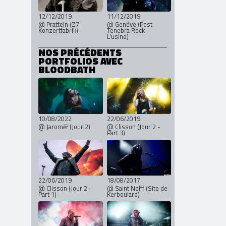
12/12/2019
11/12/2019
@ Pratteln (Z7
@ Genève (Post
Konzertfabrik)
Tenebra Rock -
L'usine)
NOS PRÉCÉDENTS
PORTFOLIOS AVEC
BLOODBATH
10/08/2022
22/06/2019
@ Jaroměř (Jour 2)
@ Clisson (Jour 2 -
Part 3)
22/06/2019
18/08/2017
@ Clisson (Jour 2 -
@ Saint Nolff (Site de
Part 1)
Kerboulard)