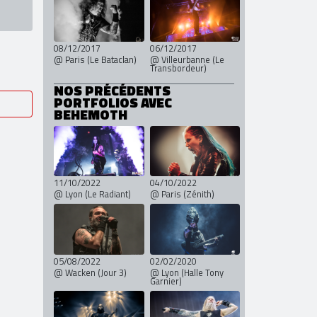
23/06/2019
23/06/2019
views
@ Clisson (Jour 3 -
@ Clisson (Jour 3 -
Part 2)
Part 1)
08/12/2017
06/12/2017
@ Paris (Le Bataclan)
@ Villeurbanne (Le
Transbordeur)
NOS PRÉCÉDENTS
PORTFOLIOS AVEC
BEHEMOTH
11/10/2022
04/10/2022
@ Lyon (Le Radiant)
@ Paris (Zénith)
05/08/2022
02/02/2020
@ Wacken (Jour 3)
@ Lyon (Halle Tony