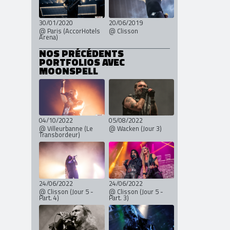
Garnier)
30/01/2020
20/06/2019
@ Paris (AccorHotels
@ Clisson
Arena)
NOS PRÉCÉDENTS
PORTFOLIOS AVEC
MOONSPELL
04/10/2022
05/08/2022
@ Villeurbanne (Le
@ Wacken (Jour 3)
Transbordeur)
24/06/2022
24/06/2022
@ Clisson (Jour 5 -
@ Clisson (Jour 5 -
Part. 4)
Part. 3)