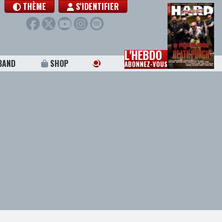
THÈME
S'IDENTIFIER
L'HEBDO
BAND
SHOP
ABONNEZ-VOUS