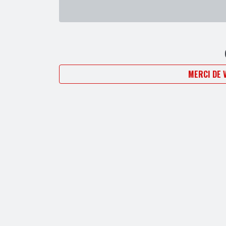
est devenu un véritable activisme, sans pour autan
en secouant toujours aussi frénétiquement la tête
MERCI DE 