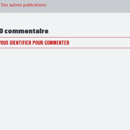
t s'empêcher de continuer à réaliser chroniques, live- reports et inter
.
Ses autres publications
0 commentaire
VOUS IDENTIFIER POUR COMMENTER