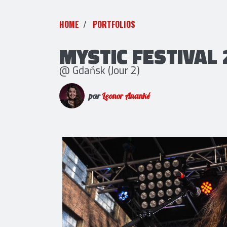
HOME
PORTFOLIOS
MYSTIC FESTIVAL 
@ Gdańsk (Jour 2)
par
Leonor Ananké