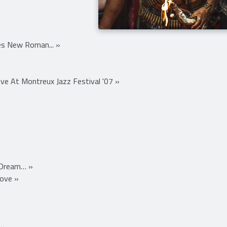
s New Roman... »
ve At Montreux Jazz Festival '07 »
 Dream… »
Love »
 »