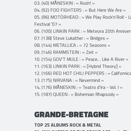
03. (40) MÅNESKIN : « Rush! »
04. (92) FOO FIGHTERS : « But Here We Are »
05. (96) MOTÖRHEAD : « We Play Rock'n'Roll - L
Festival '07 »
06. (100) LINKIN PARK : « Meteora 20th Annivers
07. (138) Steve Lukather : « Bridges »
08. (144) METALLICA : « 72 Seasons »
09. (146) RAMMSTEIN : « Zeit »
10. (154) GOV'T MULE : « Peace… Like A River »
11. (163) LINKIN PARK : « [Hybrid Theory] »
12. (166) RED HOT CHILI PEPPERS : « Californica
13. (175) NIRVANA : « Nevermind »
14. (176) MÅNESKIN : « Teatro d'Ira - Vol. I »
15. (187) QUEEN : « Bohemian Rhapsody »
GRANDE-BRETAGNE
​TOP 25 ALBUMS ROCK & METAL