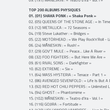
TOP 200 ALBUMS PHYSIQUES
01. (01) SHAKA PONK : « Shaka Ponk »
02. (05) QUEENS OF THE STONE AGE : « In Time
03. (12) METALLICA : « 72 Seasons »
04. (19) Steve Lukather : « Bridges »
05. (22) MOTÖRHEAD : « We Play Rock'n'Roll - Li
06. (24) MÅNESKIN : « Rush! »
07. (29) GOV'T MULE : « Peace… Like A River »
08. (32) FOO FIGHTERS : « But Here We Are »
09. (61) RIVAL SONS : « Darkfighter »
10. (62) EXTREME : « Six »
11. (64) MASS HYSTERIA : « Tenace - Part 1 »
12. (86) AVENGED SEVENFOLD : « Life Is But A
13. (92) RED HOT CHILI PEPPERS : « Unlimited 
14. (94) GHOST : « Phantomime »
15. (102) MÅNESKIN : « Teatro d'Ira - Vol. I »
16. (116) GOJIRA : « Fortitude »
17. (120) HOLLYWOOD VAMPIRES : « Live In Rio