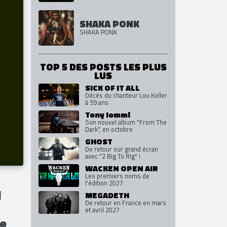
SHAKA PONK
SHAKA PONK
TOP 5 DES POSTS LES PLUS
LUS
SICK OF IT ALL
Décès du chanteur Lou Koller
à 59 ans
Tony Iommi
Son nouvel album "From The
Dark", en octobre
GHOST
De retour sur grand écran
avec "2 Big To Rig" !
WACKEN OPEN AIR
Les premiers noms de
l'édition 2027
l
MEGADETH
De retour en France en mars
et avril 2027
se