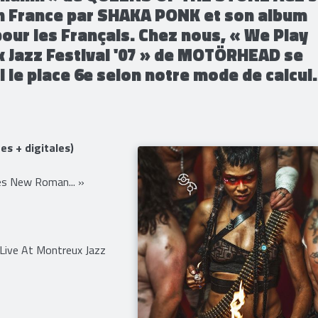
en France par SHAKA PONK et son album
pour les Français. Chez nous, « We Play
ux Jazz Festival '07 » de MOTÖRHEAD se
i le place 6e selon notre mode de calcul.
s + digitales)
s New Roman... »
Live At Montreux Jazz