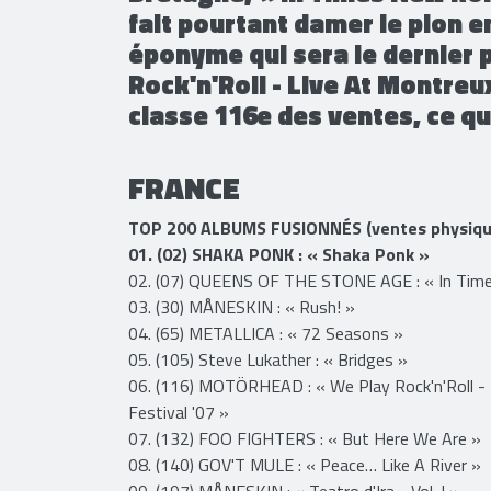
fait pourtant damer le pion 
éponyme qui sera le dernier 
Rock'n'Roll - Live At Montre
classe 116e des ventes, ce qu
FRANCE
TOP 200 ALBUMS FUSIONNÉS (ventes physique
01. (02) SHAKA PONK : « Shaka Ponk »
02. (07) QUEENS OF THE STONE AGE : « In Time
03. (30) MÅNESKIN : « Rush! »
04. (65) METALLICA : « 72 Seasons »
05. (105) Steve Lukather : « Bridges »
06. (116) MOTÖRHEAD : « We Play Rock'n'Roll - 
Festival '07 »
07. (132) FOO FIGHTERS : « But Here We Are »
08. (140) GOV'T MULE : « Peace… Like A River »
09. (197) MÅNESKIN : « Teatro d'Ira - Vol. I »