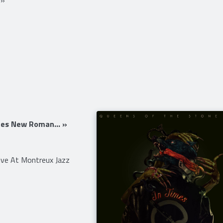
mes New Roman... »
ive At Montreux Jazz