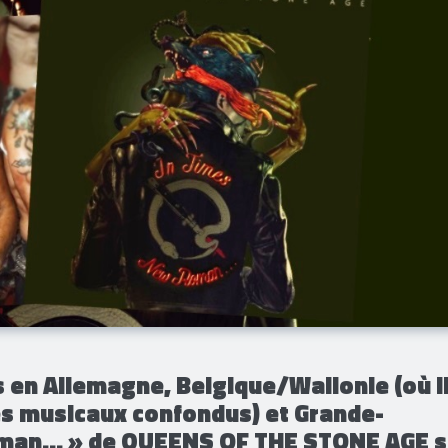
s en Allemagne, Belgique/Wallonie (où i
les musicaux confondus) et Grande-
man... » de QUEENS OF THE STONE AGE 