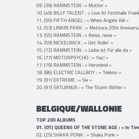
09. (39) RAMMSTEIN : « Mutter »
10. (49) BILLY TALENT : « Live At Festhalle Fran
11. (50) FIFTH ANGEL : « When Angels Kill »
12. (53) LINKIN PARK : « Meteora 20th Anniversa
13. (55) RAMMSTEIN : « Reise, reise »
14. (59) NICKELBACK : « Get Rollin' »
15. (72) RAMMSTEIN : « Liebe ist für alle da »
16. (77) MOTORPSYCHO : « Yay! »
17. (79) RAMMSTEIN : « Herzeleid »
18. (86) ELECTRIC CALLBOY : « Tekkno »
19. (91) EXTREME : « Six »
20. (97) SATURNUS : « The Storm Within »
BELGIQUE/WALLONIE
TOP 200 ALBUMS
01. (01) QUEENS OF THE STONE AGE : « In Ti
02. (25) SHAKA PONK : « Shaka Ponk »