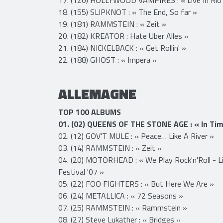
18. (155) SLIPKNOT : « The End, So far »
19. (181) RAMMSTEIN : « Zeit »
20. (182) KREATOR : Hate Uber Alles »
21. (184) NICKELBACK : « Get Rollin' »
22. (188) GHOST : « Impera »
ALLEMAGNE
TOP 100 ALBUMS
01. (02) QUEENS OF THE STONE AGE : « In Ti
02. (12) GOV'T MULE : « Peace… Like A River »
03. (14) RAMMSTEIN : « Zeit »
04. (20) MOTÖRHEAD : « We Play Rock'n'Roll - L
Festival '07 »
05. (22) FOO FIGHTERS : « But Here We Are »
06. (24) METALLICA : « 72 Seasons »
07. (25) RAMMSTEIN : « Rammstein »
08. (27) Steve Lukather : « Bridges »