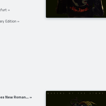
kfurt »
ry Edition »
mes New Roman... »