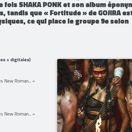
 Rien de vraiment neuf par contre en
KIN revient aux avant-postes avec « R
une fois SHAKA PONK et son album épony
s, tandis que « Fortitude » de GOJIRA es
siques, ce qui place le groupe 9e selon
s + digitales)
s New Roman... »
s New Roman... »