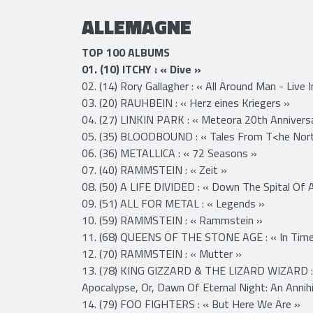
21. (198) RAMMSTEIN : « Zeit »
ALLEMAGNE
TOP 100 ALBUMS
01. (10) ITCHY : « Dive »
02. (14) Rory Gallagher : « All Around Man - Live 
03. (20) RAUHBEIN : « Herz eines Kriegers »
04. (27) LINKIN PARK : « Meteora 20th Anniversa
05. (35) BLOODBOUND : « Tales From T<he Nor
​06. (36) METALLICA : « 72 Seasons »
07. (40) RAMMSTEIN : « Zeit »
08. (50) A LIFE DIVIDED : « Down The Spital Of 
09. (51) ALL FOR METAL : « Legends »
10. (59) RAMMSTEIN : « Rammstein »
11. (68) QUEENS OF THE STONE AGE : « In Time
12. (70) RAMMSTEIN : « Mutter »
13. (78) KING GIZZARD & THE LIZARD WIZARD :