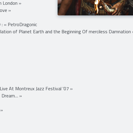
In London »
Love »
: « PetroDragonic
ilation of Planet Earth and the Beginning Of merciless Damnation 
ive At Montreux Jazz Festival '07 »
A Dream… »
 »