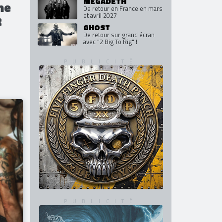
WACKEN OPEN AIR
Les premiers noms de
l'édition 2027
ush!
MEGADETH
me
De retour en France en mars
et avril 2027
t
GHOST
De retour sur grand écran
avec "2 Big To Rig" !