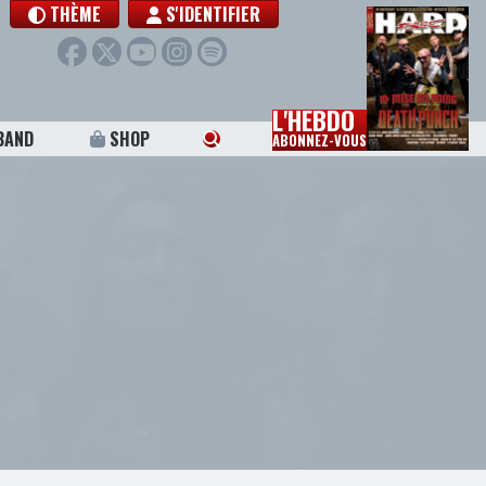
THÈME
S'IDENTIFIER
L'HEBDO
BAND
SHOP
ABONNEZ-VOUS