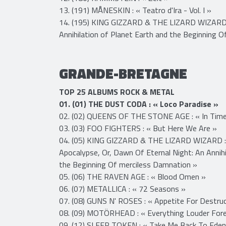
10. (173) RED HOT CHILI PEPPERS : « Californica
11. (175) SHAKA PONK : « Shaka Ponk »
12. (180) RAMMSTEIN : « Zeit »
13. (191) MÅNESKIN : « Teatro d'Ira - Vol. I »
14. (195) KING GIZZARD & THE LIZARD WIZARD : 
Annihilation of Planet Earth and the Beginning 
GRANDE-BRETAGNE
​TOP 25 ALBUMS ROCK & METAL
01. (01) THE DUST CODA : « Loco Paradise »
02. (02) QUEENS OF THE STONE AGE : « In Time
03. (03) FOO FIGHTERS : « But Here We Are »
04. (05) KING GIZZARD & THE LIZARD WIZARD :
Apocalypse, Or, Dawn Of Eternal Night: An Annihi
the Beginning Of merciless Damnation »
05. (06) THE RAVEN AGE : « Blood Omen »
06. (07) METALLICA : « 72 Seasons »