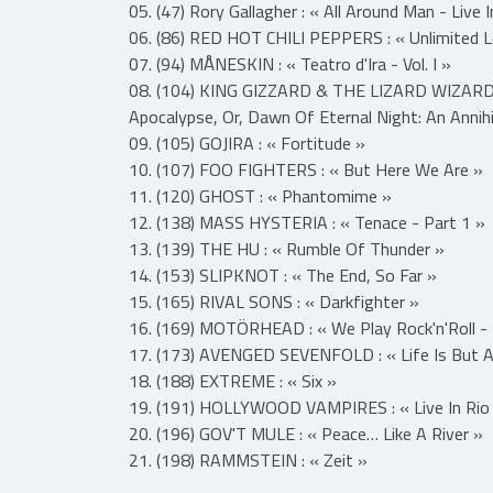
03. (23) MÅNESKIN : « Rush! »
04. (33) METALLICA : « 72 Seasons »
05. (47) Rory Gallagher : « All Around Man - Live 
06. (86) RED HOT CHILI PEPPERS : « Unlimited 
07. (94) MÅNESKIN : « Teatro d'Ira - Vol. I »
08. (104) KING GIZZARD & THE LIZARD WIZARD 
Apocalypse, Or, Dawn Of Eternal Night: An Annih
09. (105) GOJIRA : « Fortitude »
10. (107) FOO FIGHTERS : « But Here We Are »
11. (120) GHOST : « Phantomime »
12. (138) MASS HYSTERIA : « Tenace - Part 1 »
13. (139) THE HU : « Rumble Of Thunder »
14. (153) SLIPKNOT : « The End, So Far »
15. (165) RIVAL SONS : « Darkfighter »
16. (169) MOTÖRHEAD : « We Play Rock'n'Roll - L
17. (173) AVENGED SEVENFOLD : « Life Is But 
18. (188) EXTREME : « Six »
19. (191) HOLLYWOOD VAMPIRES : « Live In Rio
20. (196) GOV'T MULE : « Peace… Like A River »