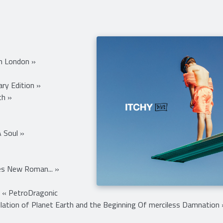
In London »
ry Edition »
th »
A Soul »
s New Roman... »
 « PetroDragonic