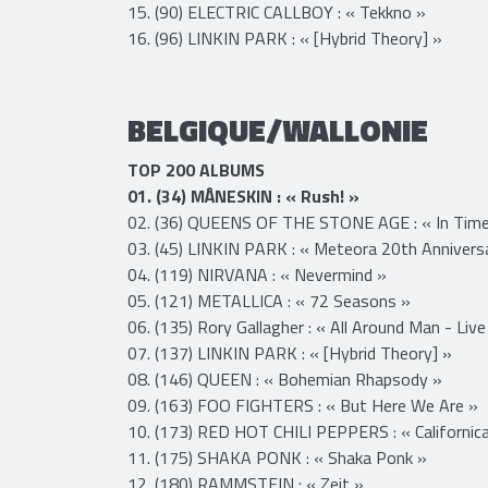
Apocalypse, Or, Dawn Of Eternal Night: An Annih
14. (79) FOO FIGHTERS : « But Here We Are »
15. (90) ELECTRIC CALLBOY : « Tekkno »
16. (96) LINKIN PARK : « [Hybrid Theory] »
BELGIQUE/WALLONIE
TOP 200 ALBUMS
01. (34) MÅNESKIN : « Rush! »
02. (36) QUEENS OF THE STONE AGE : « In Time
03. (45) LINKIN PARK : « Meteora 20th Anniversa
04. (119) NIRVANA : « Nevermind »
05. (121) METALLICA : « 72 Seasons »
06. (135) Rory Gallagher : « All Around Man - Liv
07. (137) LINKIN PARK : « [Hybrid Theory] »
08. (146) QUEEN : « Bohemian Rhapsody »
09. (163) FOO FIGHTERS : « But Here We Are »