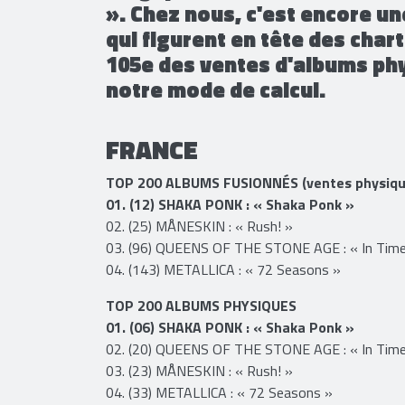
Paradise » de THE DUST CODA.
Belgique/Wallonie, où MÅNES
». Chez nous, c'est encore 
qui figurent en tête des chart
105e des ventes d'albums phy
notre mode de calcul.
FRANCE
TOP 200 ALBUMS FUSIONNÉS (ventes physique
01. (12) SHAKA PONK : « Shaka Ponk »
02. (25) MÅNESKIN : « Rush! »
03. (96) QUEENS OF THE STONE AGE : « In Time
04. (143) METALLICA : « 72 Seasons »
TOP 200 ALBUMS PHYSIQUES
01. (06) SHAKA PONK : « Shaka Ponk »
02. (20) QUEENS OF THE STONE AGE : « In Time