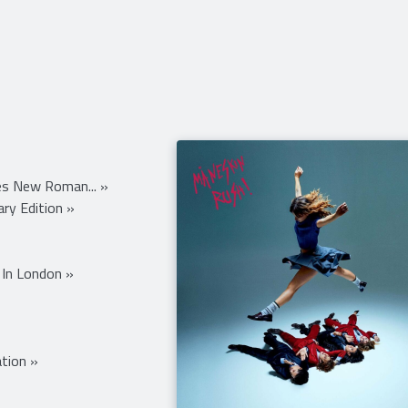
ilation of Planet Earth and the Beginning Of merciless Damnation 
s New Roman... »
ry Edition »
e In London »