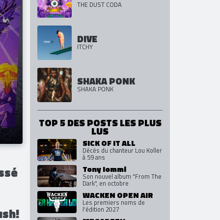
LOCO PARADISE
THE DUST CODA
DIVE
ITCHY
SHAKA PONK
SHAKA PONK
TOP 5 DES POSTS LES PLUS
LUS
SICK OF IT ALL
Décès du chanteur Lou Koller
à 59 ans
Tony Iommi
assé
Son nouvel album "From The
Dark", en octobre