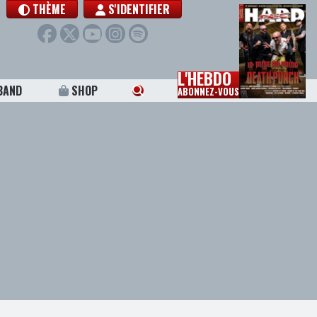
THÈME
S'IDENTIFIER
L'HEBDO
BAND
SHOP
ABONNEZ-VOUS