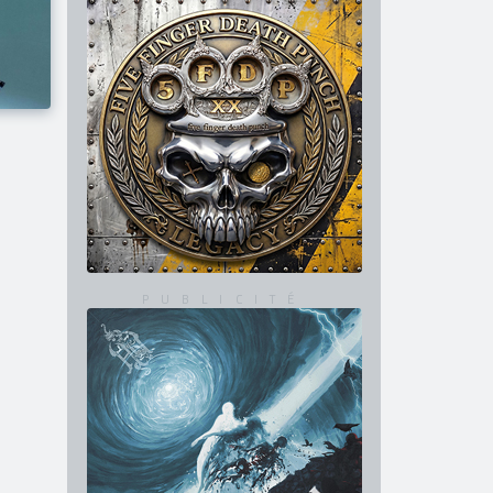
avec "2 Big To Rig" !