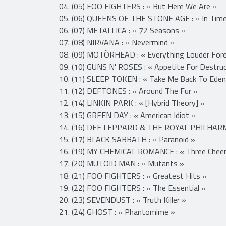
01 (01) GIRLSCHOOL : « WTFortyfive? »
02. (02) GRETA VAN FLEET : « Starcatcher »
03. (04) GHOST : « Impera/Phantomime »
04. (05) FOO FIGHTERS : « But Here We Are »
05. (06) QUEENS OF THE STONE AGE : « In Time
06. (07) METALLICA : « 72 Seasons »
07. (08) NIRVANA : « Nevermind »
08. (09) MOTÖRHEAD : « Everything Louder Fore
09. (10) GUNS N' ROSES : « Appetite For Destruc
10. (11) SLEEP TOKEN : « Take Me Back To Eden
11. (12) DEFTONES : « Around The Fur »
12. (14) LINKIN PARK : « [Hybrid Theory] »
13. (15) GREEN DAY : « American Idiot »
14. (16) DEF LEPPARD & THE ROYAL PHILHARM
15. (17) BLACK SABBATH : « Paranoid »
16. (19) MY CHEMICAL ROMANCE : « Three Chee
17. (20) MUTOID MAN : « Mutants »
18. (21) FOO FIGHTERS : « Greatest Hits »
19. (22) FOO FIGHTERS : « The Essential »