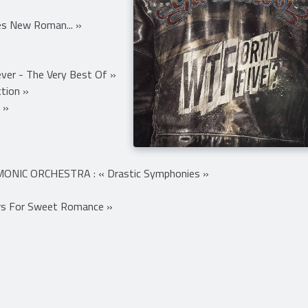
s New Roman... »
ver - The Very Best Of »
tion »
 »
ONIC ORCHESTRA : « Drastic Symphonies »
rs For Sweet Romance »