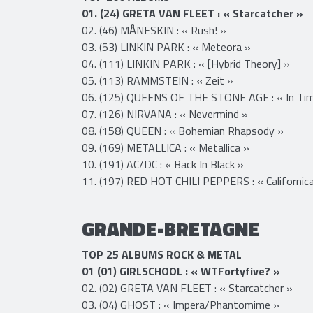
BELGIQUE/WALLONIE
TOP 200 ALBUMS
01. (24) GRETA VAN FLEET : « Starcatcher »
02. (46) MÅNESKIN : « Rush! »
03. (53) LINKIN PARK : « Meteora »
04. (111) LINKIN PARK : « [Hybrid Theory] »
05. (113) RAMMSTEIN : « Zeit »
06. (125) QUEENS OF THE STONE AGE : « In Ti
07. (126) NIRVANA : « Nevermind »
08. (158) QUEEN : « Bohemian Rhapsody »
09. (169) METALLICA : « Metallica »
10. (191) AC/DC : « Back In Black »
11. (197) RED HOT CHILI PEPPERS : « Californica
GRANDE-BRETAGNE
​TOP 25 ALBUMS ROCK & METAL