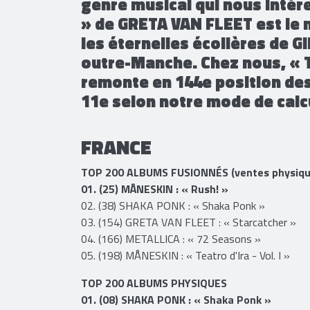
même dans la catégorie Albu
de FEUERSCHWANZ reste en tê
genre musical qui nous intér
» de GRETA VAN FLEET est le 
les éternelles écolières de G
outre-Manche. Chez nous, « 
remonte en 144e position des
11e selon notre mode de calc
FRANCE
TOP 200 ALBUMS FUSIONNÉS (ventes physique
01. (25) MÅNESKIN : « Rush! »
02. (38) SHAKA PONK : « Shaka Ponk »
03. (154) GRETA VAN FLEET : « Starcatcher »
04. (166) METALLICA : « 72 Seasons »
05. (198) MÅNESKIN : « Teatro d'Ira - Vol. I »