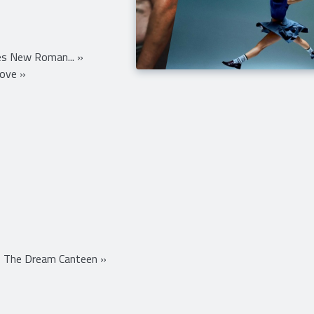
s New Roman... »
Love »
f The Dream Canteen »