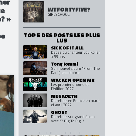
SHAKA PONK
SHAKA PONK
her
ue
WTFORTYFIVE?
GIRLSCHOOL
e? »
pe
TOP 5 DES POSTS LES PLUS
LUS
SICK OF IT ALL
Décès du chanteur Lou Koller
à 59 ans
Tony Iommi
Son nouvel album "From The
Dark", en octobre
WACKEN OPEN AIR
Les premiers noms de
l'édition 2027
MEGADETH
De retour en France en mars
et avril 2027
GHOST
De retour sur grand écran