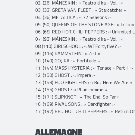
TOP 200 ALBUMS PHYSIQUES
01. (08) SHAKA PONK : « Shaka Ponk »
02. (26) MÅNESKIN : « Teatro d'Ira - Vol. I »
03. (33) GRETA VAN FLEET : « Starcatcher »
04. (36) METALLICA : « 72 Seasons »
05. (50) QUEENS OF THE STONE AGE : « In Time
06. (68) RED HOT CHILI PEPPERS : « Unlimited 
07. (93) MÅNESKIN : « Teatro d'Ira - Vol. I »
08 (110) GIRLSCHOOL : « WTFortyfive? »
09. (116) RAMMSTEIN : « Zeit »
10. (140) GOJIRA : « Fortitude »
11. (144) MASS HYSTERIA : « Tenace - Part 1 »
12. (150) GHOST : « Impera »
13. (153) FOO FIGHTERS : « But Here We Are »
14. (155) GHOST : « Phantomime »
15. (171) SLIPKNOT : « The End, So Far »
16. (169) RIVAL SONS : « Darkfighter »
17. (197) RED HOT CHILI PEPPERS : « Return O