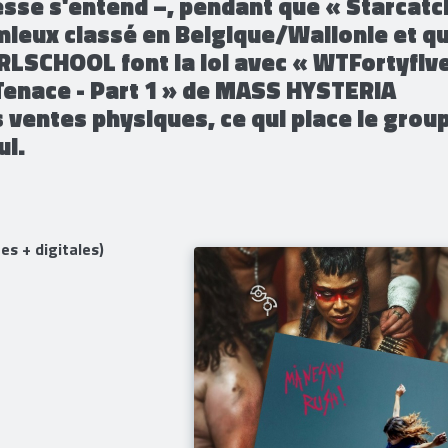
ms physiques, « Fegefeuer »
te des ventes en Allemagne – dans le
esse s'entend –, pendant que « Starcatc
mieux classé en Belgique/Wallonie et q
IRLSCHOOL font la loi avec « WTFortyfiv
Tenace - Part 1 » de MASS HYSTERIA
 ventes physiques, ce qui place le grou
ul.
s + digitales)