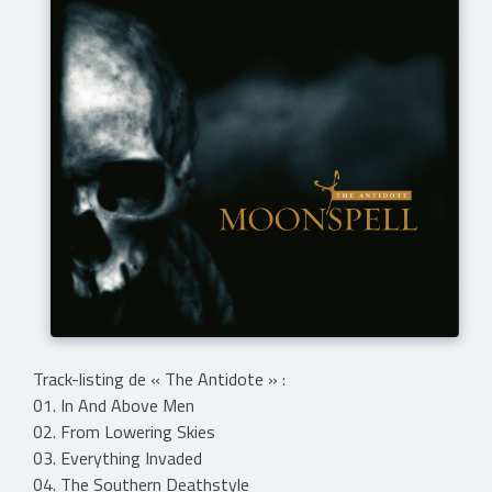
Track-listing de « The Antidote » :
01. In And Above Men
02. From Lowering Skies
03. Everything Invaded
04. The Southern Deathstyle