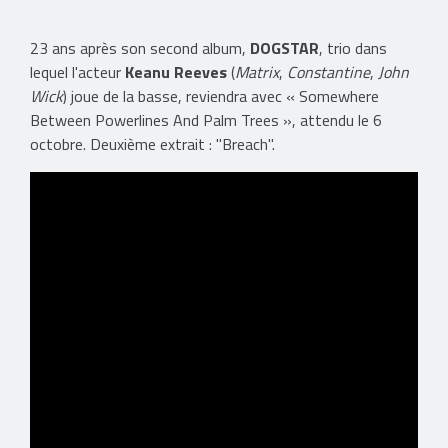
23 ans après son second album,
DOGSTAR
, trio dans
lequel l'acteur
Keanu Reeves
(
Matrix
,
Constantine
,
John
Wick
) joue de la basse, reviendra avec « Somewhere
Between Powerlines And Palm Trees », attendu le 6
octobre. Deuxième extrait : "Breach".