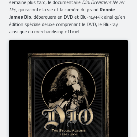
semaine plus tard, le documentaire
Dio: Dreamers Never
Die
, qui raconte la vie et la carrière du grand
Ronnie
James Dio
, débarquera en DVD et Blu-ray+4k ainsi qu'en
édition spéciale deluxe comprenant le DVD, le Blu-ray
ainsi que du merchandising officiel.