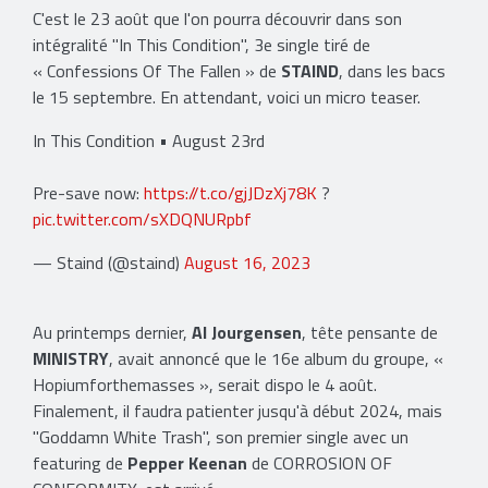
C'est le 23 août que l'on pourra découvrir dans son
intégralité "In This Condition", 3e single tiré de
« Confessions Of The Fallen » de
STAIND
, dans les bacs
le 15 septembre. En attendant, voici un micro teaser.
In This Condition • August 23rd
Pre-save now:
https://t.co/gjJDzXj78K
?
pic.twitter.com/sXDQNURpbf
— Staind (@staind)
August 16, 2023
Au printemps dernier,
Al Jourgensen
, tête pensante de
MINISTRY
, avait annoncé que le 16e album du groupe, «
Hopiumforthemasses », serait dispo le 4 août.
Finalement, il faudra patienter jusqu'à début 2024, mais
"Goddamn White Trash", son premier single avec un
featuring de
Pepper Keenan
de CORROSION OF