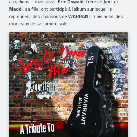
canadiens – mais aussi
Eric Oswald
, frère de
Jani
, et
Maddi
, sa fille, ont participé à l'album sur lequel ils
reprennent des chansons de
WARRANT
mais aussi des
morceaux de sa carrière solo.