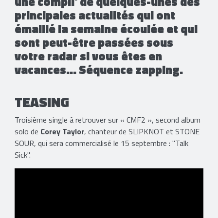
une compil' de quelques-unes des
principales actualités qui ont
émaillé la semaine écoulée et qui
sont peut-être passées sous
votre radar si vous êtes en
vacances... Séquence zapping.
TEASING
Troisième single à retrouver sur « CMF2 », second album
solo de
Corey Taylor
, chanteur de SLIPKNOT et STONE
SOUR, qui sera commercialisé le 15 septembre : "Talk
Sick".