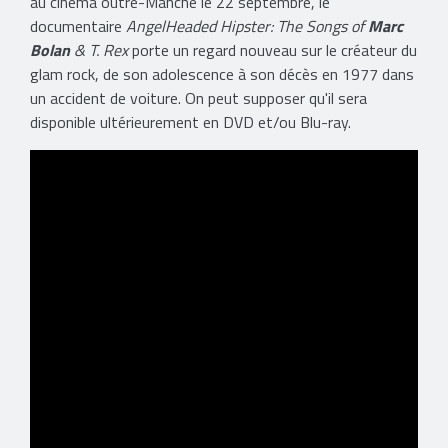
au cinéma outre-Manche le 22 septembre, le
documentaire
AngelHeaded Hipster: The Songs of
Marc
Bolan
& T. Rex
porte un regard nouveau sur le créateur du
glam rock, de son adolescence à son décès en 1977 dans
un accident de voiture. On peut supposer qu'il sera
disponible ultérieurement en DVD et/ou Blu-ray.