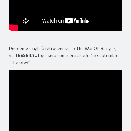
Deuxième single à retrouver sur « The War Of Being »,
5e
TESSERACT
qui sera commercialisé le 15 septembre :
"The Grey".