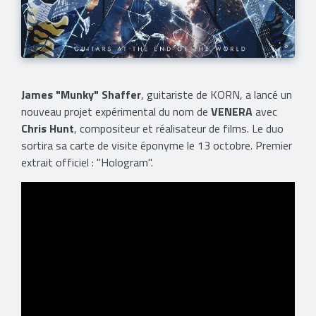
James "Munky" Shaffer
, guitariste de KORN, a lancé un
nouveau projet expérimental du nom de
VENERA
avec
Chris Hunt
, compositeur et réalisateur de films. Le duo
sortira sa carte de visite éponyme le 13 octobre. Premier
extrait officiel : "Hologram".