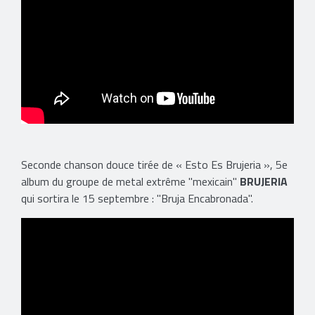
Seconde chanson douce tirée de « Esto Es Brujeria », 5e
album du groupe de metal extrême "mexicain"
BRUJERIA
qui sortira le 15 septembre : "Bruja Encabronada".