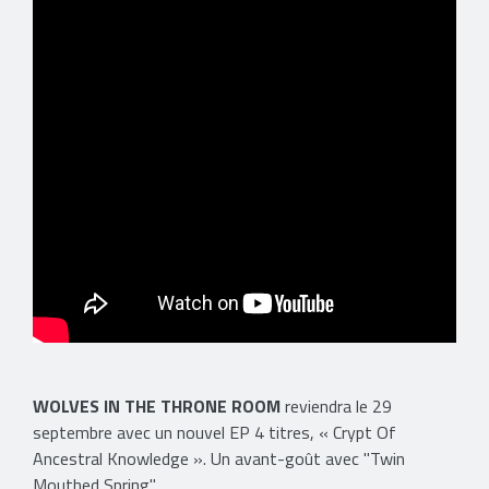
WOLVES IN THE THRONE ROOM
reviendra le 29
septembre avec un nouvel EP 4 titres, « Crypt Of
Ancestral Knowledge ». Un avant-goût avec "Twin
Mouthed Spring".