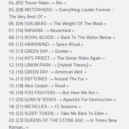
04. (05) Trevor Rabin : « Rio »
05. (08) MOTÖRHEAD : « Everything Louder Forever -
The Very Best Of »
06. (09) SVALBARD : « The Weight Of The Mask »
07. (10) NIRVANA : « Nevermind »
08. (11) ROYAL BLOOD : « Back To The Water Below »
09. (12) HAWKWIND : « Space Ritual »
10. (13) GREEN DAY : « Dookie »
11. (14) KK'S PRIEST : « The Sinner Rides Again »
12. (15) LINKIN PARK : « [Hybrid Theory] »
13. (16) GREEN DAY : « American Idiot »
14. (17) DEFTONES : « Around The Fur »
15. (18) Alice Cooper : « Road »
16. (19) FOO FIGHTERS : « But Here We Are »
17. (20) GUNS N' ROSES : « Appetite For Destruction »
18. (21) METALLICA : « 72 Seasons »
19. (22) SLEEP TOKEN : « Take Me Back To Eden »
20. (23) QUEENS OF THE STONE AGE : « In Times New
Roman... »