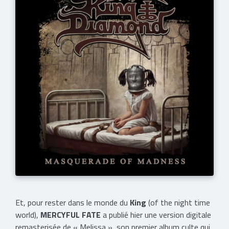
Et, pour rester dans le monde du
King
(of the night time
world),
MERCYFUL FATE
a publié hier une version digitale
remasterisée de « Melissa », son premier album culte qui