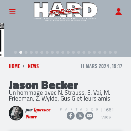
HOME
NEWS
11 MARS 2024, 19:17
Jason Becker
Un hommage avec N. Strauss, S. Vai, M.
Friedman, Z. Wylde, Gus G et leurs amis
| 1661
PARTAGER
par
Laurence
vues
Faure