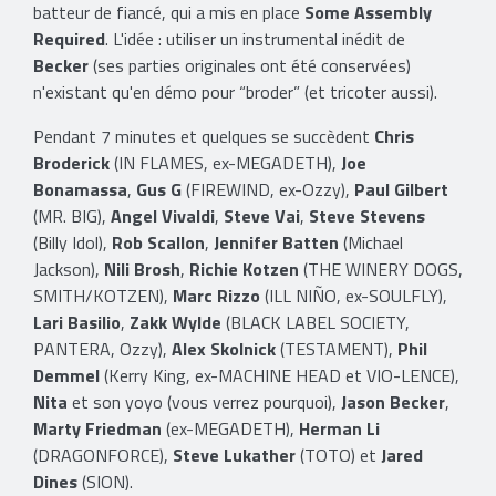
batteur de fiancé, qui a mis en place
Some Assembly
Required
. L'idée : utiliser un instrumental inédit de
Becker
(ses parties originales ont été conservées)
n'existant qu'en démo pour “broder” (et tricoter aussi).
Pendant 7 minutes et quelques se succèdent
Chris
Broderick
(IN FLAMES, ex-MEGADETH),
Joe
Bonamassa
,
Gus G
(FIREWIND, ex-Ozzy),
Paul Gilbert
(MR. BIG),
Angel Vivaldi
,
Steve Vai
,
Steve Stevens
(Billy Idol),
Rob Scallon
,
Jennifer Batten
(Michael
Jackson),
Nili Brosh
,
Richie Kotzen
(THE WINERY DOGS,
SMITH/KOTZEN),
Marc Rizzo
(ILL NIÑO, ex-SOULFLY),
Lari Basilio
,
Zakk Wylde
(BLACK LABEL SOCIETY,
PANTERA, Ozzy),
Alex Skolnick
(TESTAMENT),
Phil
Demmel
(Kerry King, ex-MACHINE HEAD et VIO-LENCE),
Nita
et son yoyo (vous verrez pourquoi),
Jason Becker
,
Marty Friedman
(ex-MEGADETH),
Herman Li
(DRAGONFORCE),
Steve Lukather
(TOTO) et
Jared
Dines
(SION).