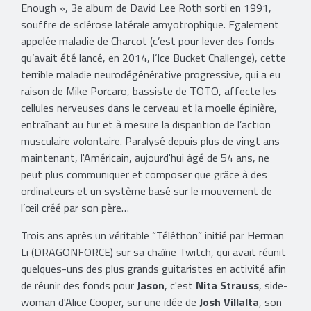
Enough », 3e album de David Lee Roth sorti en 1991,
souffre de sclérose latérale amyotrophique. Egalement
appelée maladie de Charcot (c’est pour lever des fonds
qu’avait été lancé, en 2014, l’Ice Bucket Challenge), cette
terrible maladie neurodégénérative progressive, qui a eu
raison de Mike Porcaro, bassiste de TOTO, affecte les
cellules nerveuses dans le cerveau et la moelle épinière,
entraînant au fur et à mesure la disparition de l’action
musculaire volontaire. Paralysé depuis plus de vingt ans
maintenant, l'Américain, aujourd'hui âgé de 54 ans, ne
peut plus communiquer et composer que grâce à des
ordinateurs et un système basé sur le mouvement de
l’œil créé par son père…
Trois ans après un véritable “Téléthon” initié par Herman
Li (DRAGONFORCE) sur sa chaîne Twitch, qui avait réunit
quelques-uns des plus grands guitaristes en activité afin
de réunir des fonds pour
Jason
, c'est
Nita Strauss
, side-
woman d'Alice Cooper, sur une idée de
Josh Villalta
, son