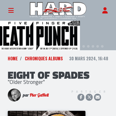
HOME
CHRONIQUES ALBUMS
30 MARS 2024, 16:48
EIGHT OF SPADES
"Older Stronger"
PARTAGER
par
Pier GaHell