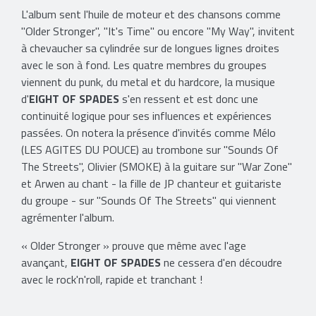
L'album sent l'huile de moteur et des chansons comme
''Older Stronger'', ''It's Time'' ou encore ''My Way'', invitent
à chevaucher sa cylindrée sur de longues lignes droites
avec le son à fond. Les quatre membres du groupes
viennent du punk, du metal et du hardcore, la musique
d'
EIGHT OF SPADES
s'en ressent et est donc une
continuité logique pour ses influences et expériences
passées. On notera la présence d'invités comme Mélo
(LES AGITES DU POUCE) au trombone sur ''Sounds Of
The Streets'', Olivier (SMOKE) à la guitare sur ''War Zone''
et Arwen au chant - la fille de JP chanteur et guitariste
du groupe - sur ''Sounds Of The Streets'' qui viennent
agrémenter l'album.
« Older Stronger » prouve que même avec l'age
avançant,
EIGHT OF SPADES
ne cessera d'en découdre
avec le rock'n'roll, rapide et tranchant !