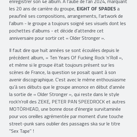
enregistrer son 4e album. A l'aube de l'an 2024, marquant
les 20 ans de carrière du groupe,
EIGHT OF SPADES
a
peaufiné ses compositions, arrangements, l'artwork de
l'album - le groupe a toujours soigné ses visuels dont les
pochettes d'albums - et décide d'attendre cet
anniversaire pour sortir cet « Older Stronger ».
Il faut dire que huit années se sont écoulées depuis le
précédent album, « Ten Years Of Fucking Rock 'n'Roll »,
et même si le groupe était toujours présent sur les
scènes de France, la question se posait quant à son
avenir discographique. C'est avec le même enthousiasme
qu'à ses débuts que le groupe annonce en début d'année
la sortie de « Older Stronger », qui reste dans le style
rock'n'roll des ZEKE, PETER PAN SPEEDROCK et autres
MOTÖRHEAD, une bonne dose d'énergie survitaminée
pour vos oreilles agrémentée par moment d'une touche
street-punk sans oublier des passages ska sur le titre
''Sex Tape'' !