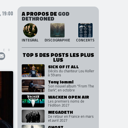
A PROPOS DE
GOD
, 19:00
DETHRONED
INTEGRAL
DISCOGRAPHIE
CONCERTS
GER
TOP 5 DES POSTS LES PLUS
LUS
SICK OF IT ALL
Décès du chanteur Lou Koller
à 59 ans
Tony Iommi
Son nouvel album "From The
Dark", en octobre
WACKEN OPEN AIR
Les premiers noms de
l'édition 2027
MEGADETH
De retour en France en mars
et avril 2027
GHOST