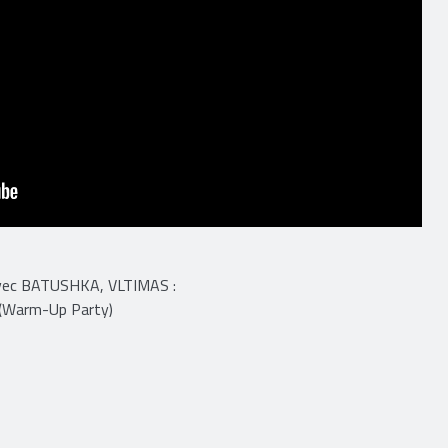
avec BATUSHKA, VLTIMAS :
 (Warm-Up Party)