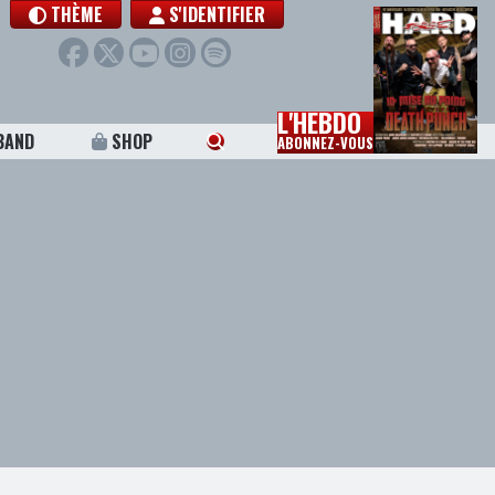
THÈME
S'IDENTIFIER
L'HEBDO
BAND
SHOP
ABONNEZ-VOUS