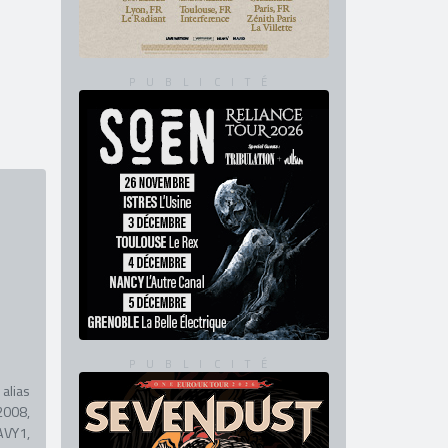
alias
2008,
AVY1,