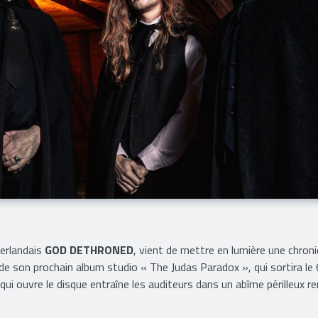
erlandais
GOD DETHRONED
, vient de mettre en lumière une chron
 de son prochain album studio « The Judas Paradox », qui sortira le 
ui ouvre le disque entraîne les auditeurs dans un abîme périlleux re