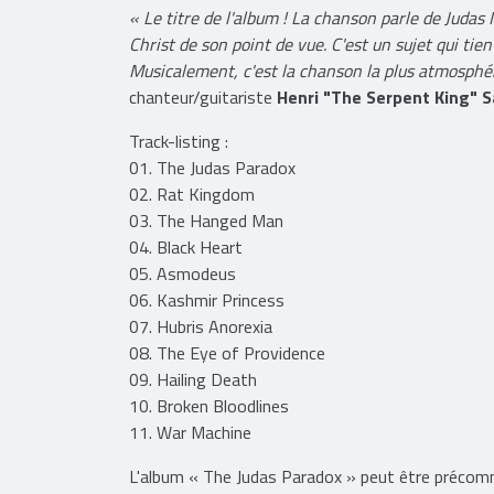
« Le titre de l'album ! La chanson parle de Judas
Christ de son point de vue. C'est un sujet qui tie
Musicalement, c'est la chanson la plus atmosphér
chanteur/guitariste
Henri "The Serpent King" S
Track-listing :
01. The Judas Paradox
02. Rat Kingdom
03. The Hanged Man
04. Black Heart
05. Asmodeus
06. Kashmir Princess
07. Hubris Anorexia
08. The Eye of Providence
09. Hailing Death
10. Broken Bloodlines
11. War Machine
L'album « The Judas Paradox » peut être préco