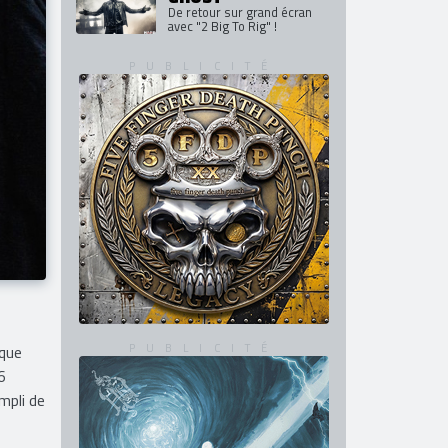
De retour sur grand écran
avec "2 Big To Rig" !
ique
6
mpli de