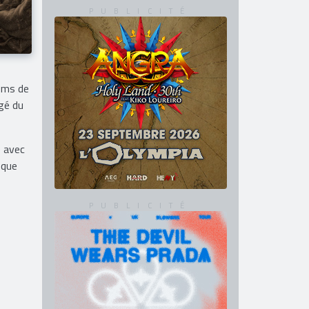
noms de
gé du
e avec
 que