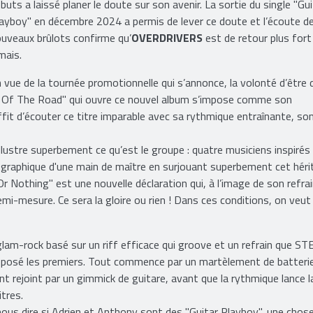
buts a laissé planer le doute sur son avenir. La sortie du single "Gui
ayboy" en décembre 2024 a permis de lever ce doute et l’écoute d
uveaux brûlots confirme qu’
OVERDRIVERS
est de retour plus fort
mais.
 vue de la tournée promotionnelle qui s’annonce, la volonté d’être 
ngs Of The Road" qui ouvre ce nouvel album s’impose comme son
ffit d’écouter ce titre imparable avec sa rythmique entraînante, so
ustre superbement ce qu’est le groupe : quatre musiciens inspirés
cographique d'une main de maître en surjouant superbement cet hér
 Or Nothing" est une nouvelle déclaration qui, à l’image de son refrai
emi-mesure. Ce sera la gloire ou rien ! Dans ces conditions, on veut
 glam-rock basé sur un riff efficace qui groove et un refrain que ST
posé les premiers. Tout commence par un martèlement de batteri
ent rejoint par un gimmick de guitare, avant que la rythmique lance l
tres.
 nous dire si Adrien et Anthony sont des "Guitar Playboy", une chos