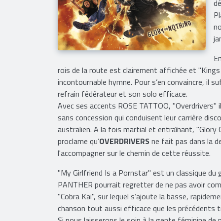
dé
Pl
no
ja
En
rois de la route est clairement affichée et "Ki
incontournable hymne. Pour s’en convaincre, il su
refrain fédérateur et son solo efficace.
Avec ses accents ROSE TATTOO, "Overdrivers" ill
sans concession qui conduisent leur carrière dis
australien. A la fois martial et entraînant, "Glory
proclame qu’
OVERDRIVERS
ne fait pas dans la d
l'accompagner sur le chemin de cette réussite.
"My Girlfriend Is a Pornstar" est un classique du
PANTHER pourrait regretter de ne pas avoir com
"Cobra Kai", sur lequel s’ajoute la basse, rapidem
chanson tout aussi efficace que les précédents ti
Si nous laisserons le soin à la gente féminine de