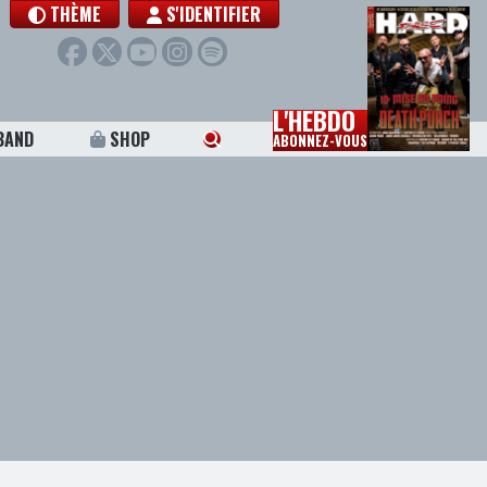
THÈME
S'IDENTIFIER
L'HEBDO
BAND
SHOP
ABONNEZ-VOUS