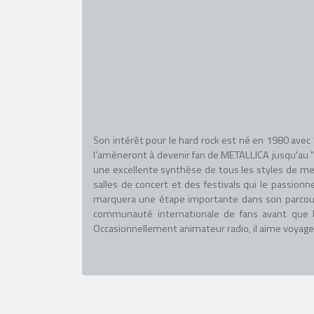
Son intérêt pour le hard rock est né en 1980 avec "
l’amèneront à devenir fan de METALLICA jusqu'au "
une excellente synthèse de tous les styles de meta
salles de concert et des festivals qui le passio
marquera une étape importante dans son parcours, 
communauté internationale de fans avant que 
Occasionnellement animateur radio, il aime voyager