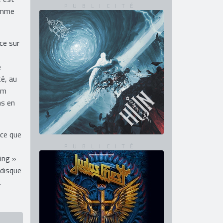
comme
ce sur
e
té, au
um
ns en
 ce que
ing »
 disque
.