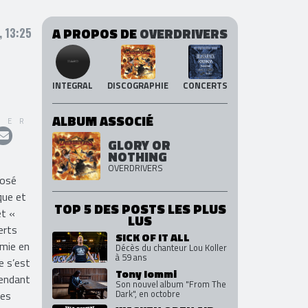
A PROPOS DE
OVERDRIVERS
 13:25
INTEGRAL
DISCOGRAPHIE
CONCERTS
ALBUM ASSOCIÉ
GER
GLORY OR
NOTHING
OVERDRIVERS
posé
que et
TOP 5 DES POSTS LES PLUS
et «
LUS
erts
SICK OF IT ALL
émie en
Décès du chanteur Lou Koller
à 59 ans
e s’est
Tony Iommi
pendant
Son nouvel album "From The
Dark", en octobre
ses