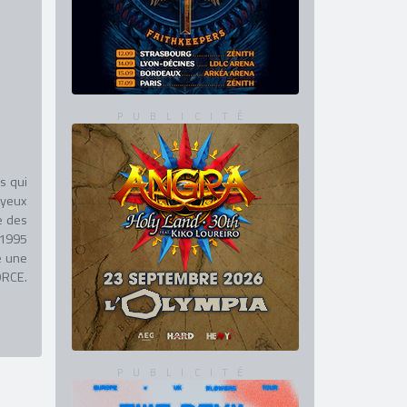
s qui
 yeux
e des
 1995
e une
ORCE.