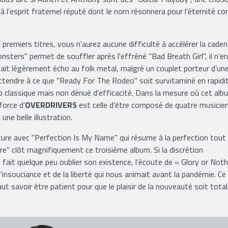
 à l’esprit fraternel réputé dont le nom résonnera pour l’éternité 
premiers titres, vous n'aurez aucune difficulté à accélérer la caden
sters" permet de souffler après l'effréné "Bad Breath Girl", il n’en
ait légèrement écho au folk metal, malgré un couplet porteur d’un
’attendre à ce que "Ready For The Rodeo" soit survitaminé en rapidi
 classique mais non dénué d'efficacité. Dans la mesure où cet alb
force d’
OVERDRIVERS
est celle d'être composé de quatre musicie
ne belle illustration.
nture avec "Perfection Is My Name" qui résume à la perfection tout
Fire" clôt magnifiquement ce troisième album. Si la discrétion
fait quelque peu oublier son existence, l’écoute de « Glory or Noth
l'insouciance et de la liberté qui nous animait avant la pandémie. Ce
 faut savoir être patient pour que le plaisir de la nouveauté soit total