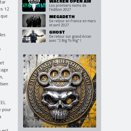
WACKEN OPEN AIR
tar
Les premiers noms de
es 12
l'édition 2027
 que
MEGADETH
De retour en France en mars
et avril 2027
GHOST
des
De retour sur grand écran
avec "2 Big To Rig" !
n
 et
itage
n,
 bien
EEL
e pour
a
e est