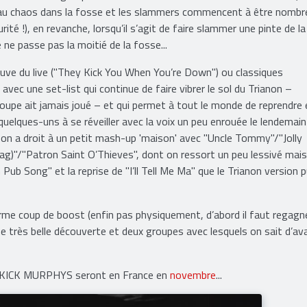
au chaos dans la fosse et les slammers commencent à être nombr
rité !), en revanche, lorsqu’il s’agit de faire slammer une pinte de l
re ne passe pas la moitié de la fosse...
reuve du live ("They Kick You When You’re Down") ou classiques
vec une set-list qui continue de faire vibrer le sol du Trianon –
groupe ait jamais joué – et qui permet à tout le monde de reprendre 
s quelques-uns à se réveiller avec la voix un peu enrouée le lendemain
, on a droit à un petit mash-up 'maison' avec "Uncle Tommy"/"Jolly
g)"/"Patron Saint O’Thieves", dont on ressort un peu lessivé mais 
 Pub Song" et la reprise de "I’ll Tell Me Ma" que le Trianon version 
rme coup de boost (enfin pas physiquement, d’abord il faut regagn
Une très belle découverte et deux groupes avec lesquels on sait d’av
PKICK MURPHYS seront en France en
novembre
...