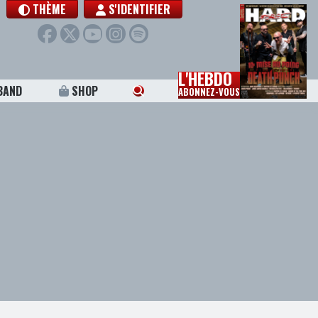
THÈME
S'IDENTIFIER
L'HEBDO
BAND
SHOP
ABONNEZ-VOUS