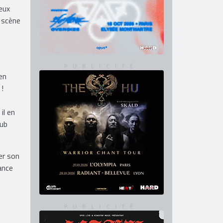
eux
a scène
en
 !
il en
pub
er son
ance