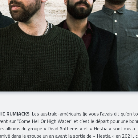
HE RUMJACKS
. Les australo-américains (je vous l’avais dit qu’on t
rivent sur "Come Hell Or High Water" et c’est le départ pour une bon
rniers albums du groupe « Dead Anthems » et « Hestia » sont mis à
arrivé dans le groupe un an avant la sortie de « Hestia » en 2021, c