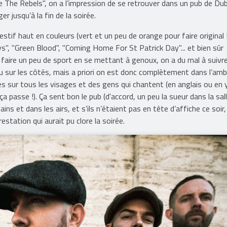
e The Rebels", on a l’impression de se retrouver dans un pub de Dubl
er jusqu’à la fin de la soirée.
estif haut en couleurs (vert et un peu de orange pour faire original 
Ways", "Green Blood", "Coming Home For St Patrick Day"... et bien sûr
pu faire un peu de sport en se mettant à genoux, on a du mal à suivr
u sur les côtés, mais a priori on est donc complètement dans l’amb
s sur tous les visages et des gens qui chantent (en anglais ou en 
 passe !). Ça sent bon le pub (d'accord, un peu la sueur dans la sal
ins et dans les airs, et s’ils n’étaient pas en tête d’affiche ce soir
estation qui aurait pu clore la soirée.