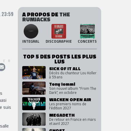
A PROPOS DE
THE
 23:59
RUMJACKS
INTEGRAL
DISCOGRAPHIE
CONCERTS
TOP 5 DES POSTS LES PLUS
LUS
GER
SICK OF IT ALL
Décès du chanteur Lou Koller
à 59 ans
Tony Iommi
Son nouvel album "From The
rs
Dark", en octobre
WACKEN OPEN AIR
uasi
Les premiers noms de
e suis
l'édition 2027
MEGADETH
De retour en France en mars
et avril 2027
salle
GHOST