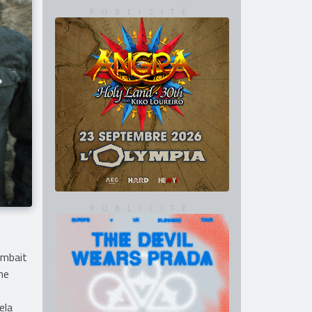
ombait
ne
ela