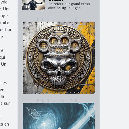
Ryde
De retour sur grand écran
avec "2 Big To Rig" !
e. Une
tage
imite
est au
de
e
re
qui
. Un
 les
rée
 la
t sur
e
és en