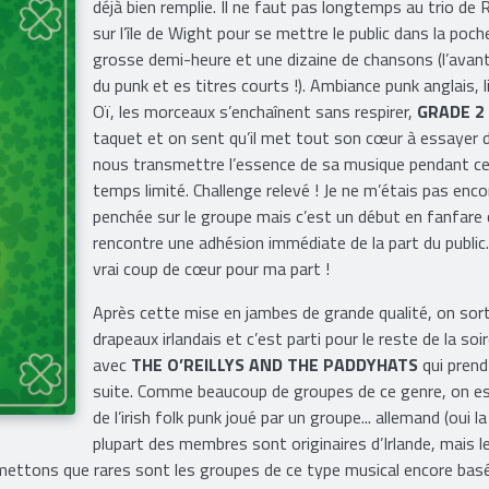
déjà bien remplie. Il ne faut pas longtemps au trio de 
sur l’île de Wight pour se mettre le public dans la poch
grosse demi-heure et une dizaine de chansons (l’avan
du punk et es titres courts !). Ambiance punk anglais, l
Oï, les morceaux s’enchaînent sans respirer,
GRADE 2
taquet et on sent qu’il met tout son cœur à essayer 
nous transmettre l’essence de sa musique pendant c
temps limité. Challenge relevé ! Je ne m’étais pas enco
penchée sur le groupe mais c’est un début en fanfare 
rencontre une adhésion immédiate de la part du public
vrai coup de cœur pour ma part !
Après cette mise en jambes de grande qualité, on sort
drapeaux irlandais et c’est parti pour le reste de la soi
avec
THE O’REILLYS AND THE PADDYHATS
qui prend
suite. Comme beaucoup de groupes de ce genre, on es
de l’irish folk punk joué par un groupe... allemand (oui la
plupart des membres sont originaires d’Irlande, mais l
mettons que rares sont les groupes de ce type musical encore bas