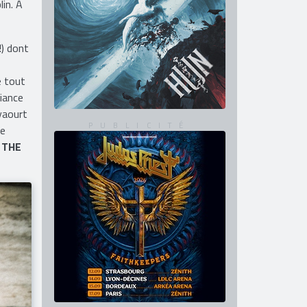
in. A
!) dont
e tout
iance
yaourt
le
,
THE