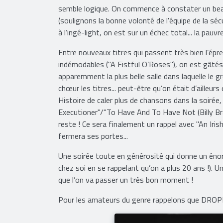
semble logique. On commence à constater un be
(soulignons la bonne volonté de l'équipe de la sécu
à l’ingé-light, on est sur un échec total... la pauv
Entre nouveaux titres qui passent très bien l’ép
indémodables ("A Fistful O’Roses"), on est gâtés a
apparemment la plus belle salle dans laquelle le 
chœur les titres... peut-être qu’on était d’ailleur
Histoire de caler plus de chansons dans la soirée
Executioner"/"To Have And To Have Not (Billy Bra
reste ! Ce sera finalement un rappel avec "An Irish
fermera ses portes...
Une soirée toute en générosité qui donne un éno
chez soi en se rappelant qu’on a plus 20 ans !). 
que l’on va passer un très bon moment !
Pour les amateurs du genre rappelons que DRO