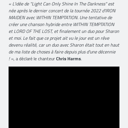
« L'idée de "Light Can Only Shine In The Darkness" est
née après le dernier concert de la tournée 2022 d'IRON
MAIDEN avec WITHIN TEMPTATION. Une tentative de
créer une chanson hybride entre WITHIN TEMPTATION
et LORD OF THE LOST, et finalement un duo pour Sharon
et moi. Le fait que ce projet ait vu le jour est un rêve
devenu réalité, car un duo avec Sharon était tout en haut
de ma liste de choses à faire depuis plus d'une décennie
! »
, a déclaré le chanteur
Chris Harms
.