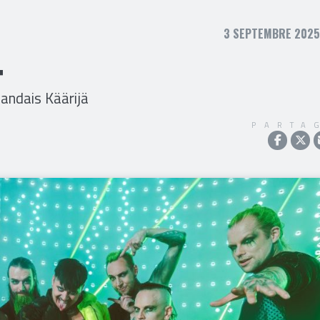
3 SEPTEMBRE 2025,
T
landais Käärijä
PARTA