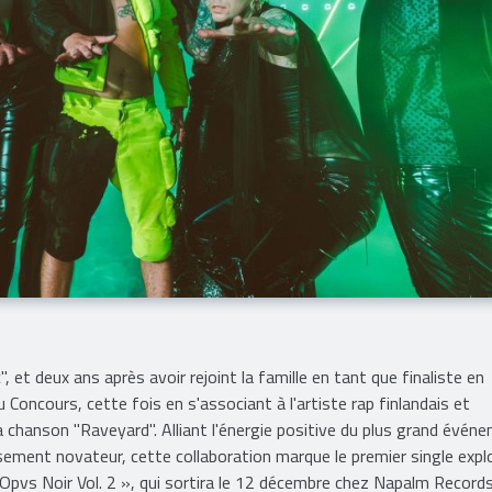
", et deux ans après avoir rejoint la famille en tant que finaliste en
u Concours, cette fois en s'associant à l'artiste rap finlandais et
a chanson "Raveyard". Alliant l'énergie positive du plus grand évén
ment novateur, cette collaboration marque le premier single expl
 Opvs Noir Vol. 2 », qui sortira le 12 décembre chez Napalm Records