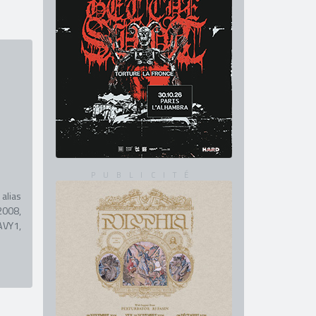
alias
2008,
AVY1,