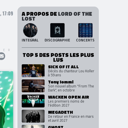
A PROPOS DE
LORD OF THE
 17:09
LOST
INTEGRAL
DISCOGRAPHIE
CONCERTS
GER
TOP 5 DES POSTS LES PLUS
LUS
SICK OF IT ALL
Décès du chanteur Lou Koller
à 59 ans
Tony Iommi
Son nouvel album "From The
Dark", en octobre
WACKEN OPEN AIR
Les premiers noms de
l'édition 2027
MEGADETH
De retour en France en mars
et avril 2027
GHOST