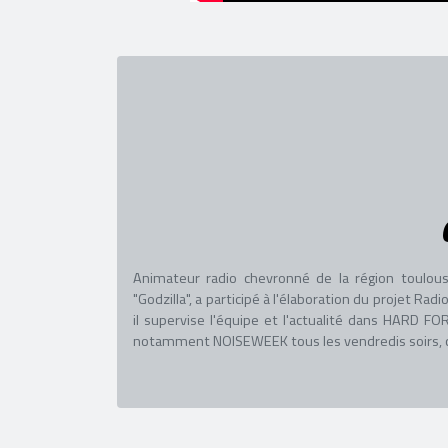
Animateur radio chevronné de la région toulous
"Godzilla", a participé à l'élaboration du projet R
il supervise l'équipe et l'actualité dans HARD
notamment NOISEWEEK tous les vendredis soirs, co