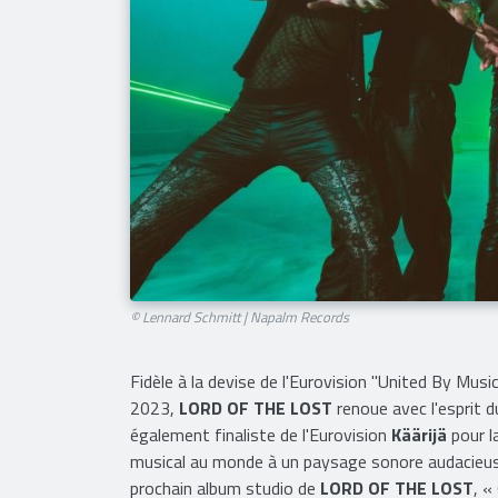
© Lennard Schmitt | Napalm Records
​Fidèle à la devise de l'Eurovision "United By Music
2023,
LORD OF THE LOST
renoue avec l'esprit d
également finaliste de l'Eurovision
Käärijä
pour l
musical au monde à un paysage sonore audacieuse
prochain album studio de
LORD OF THE LOST
, «