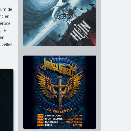
bum de
nt en
féroce
, le
 en
uvelles