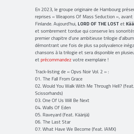
En 2023, le groupe originaire de Hambourg présen
reprises « Weapons Of Mass Seduction », avant de
Finlande. Aujourd'hui,
LORD OF THE LOST
et
Kää
et sombrement tordue qui conserve les sonorité
premier chapitre d'une ambitieuse trilogie d'album
démontrant une fois de plus sa polyvalence inéga
chansons à la trilogie et sera disponible en plusie
et
précommandez
votre exemplaire !
Track-listing de « Opvs Noir Vol. 2 » :
01. The Fall From Grace
02. Would You Walk With Me Through Hell? (feat
Scissorhands)
03. One Of Us Will Be Next
04. Walls Of Eden
05. Raveyard (feat. Käärijä)
06. The Last Star
07. What Have We Become (feat. IAMX)