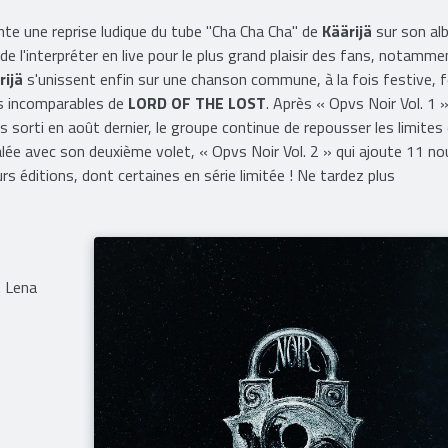
te une reprise ludique du tube "Cha Cha Cha" de
Käärijä
sur son al
 l'interpréter en live pour le plus grand plaisir des fans, notamme
rijä
s'unissent enfin sur une chanson commune, à la fois festive, 
s incomparables de
LORD OF THE LOST
. Après « Opvs Noir Vol. 1 »
s sorti en août dernier, le groupe continue de repousser les limites
lée avec son deuxième volet, « Opvs Noir Vol. 2 » qui ajoute 11 no
urs éditions, dont certaines en série limitée ! Ne tardez plus
. Lena