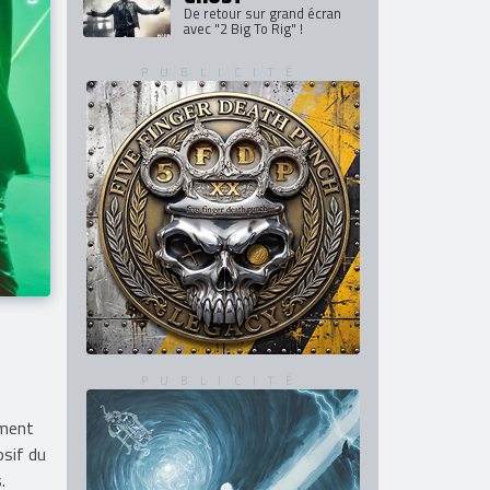
De retour sur grand écran
avec "2 Big To Rig" !
ement
osif du
.