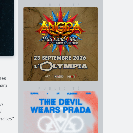
ses
harp
on
i
russes"