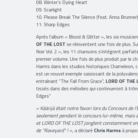
08. Winter’s Dying Heart
09. Scarlight
10. Please Break The Silence (feat. Anna Brunner)
11. Sharp Edges
Après l'album « Blood & Glitter », les six musicie
OF THE LOST
se réinventent une fois de plus. S
Noir Vol. 2 », les 11 chansons s'intégrent parfai
premier volume. Une fois de plus produit par le ch
Harms dans les studios historiques Chameleon, 
est un nouvel exemple saisissant de la polyvale
entraînant "The Fall From Grace",
LORD OF THE 
tissés dans des mélodies qui continueront à trôner
Edges"
« Käärijä était notre favori lors du Concours de 
seulement pendant le concours lui-même, mais auss
et LORD OF THE LOST jonglent constamment entre
de "Raveyard" ! »
, a déclaré
Chris Harms
à propos