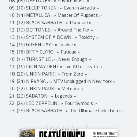
08. (09) DEFTONES : « Private Music »
09. (10) SLEEP TOKEN : « Even In Arcadia »
10. (11) METALLICA : « Master Of Puppets »
11. (12) BLACK SABBATH : « Paranoid »
12. (13) DEFTONES : « Around The Fur »
13. (14) SYSTEM OF A DOWN : « Toxicity »
14. (15) GREEN DAY : « Dookie »
15. (16) BIFFY CLYRO : « Futique »
16. (17) TURNSTILE : « Never Enough »
17. (19) IRON MAIDEN : « Live After Death »
18. (20) LINKIN PARK : « From Zero »
19. (21) NIRVANA : « MTV Unplugged In New York »
20. (22) LINKIN PARK : « Meteora »
21. (23) SABATON : « Legends »
22. (24) LED ZEPPELIN : « Four Symbols »
23. (25) BLACK SABBATH : « The Ultimate Collection »