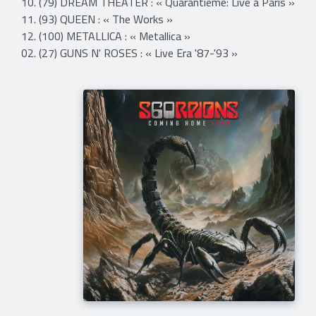
10. (79) DREAM THEATER : « Quarantième: Live à Paris »
11. (93) QUEEN : « The Works »
12. (100) METALLICA : « Metallica »
02. (27) GUNS N' ROSES : « Live Era '87-'93 »