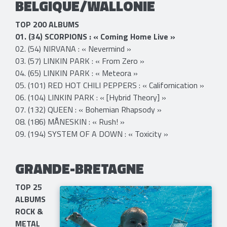
BELGIQUE/WALLONIE
TOP 200 ALBUMS
​01. (34) SCORPIONS : « Coming Home Live »
02. (54) NIRVANA : « Nevermind »
03. (57) LINKIN PARK : « From Zero »
04. (65) LINKIN PARK : « Meteora »
05. (101) RED HOT CHILI PEPPERS : « Californication »
06. (104) LINKIN PARK : « [Hybrid Theory] »
07. (132) QUEEN : « Bohemian Rhapsody »
08. (186) MÅNESKIN : « Rush! »
09. (194) SYSTEM OF A DOWN : « Toxicity »
GRANDE-BRETAGNE​​​​​
TOP 25
ALBUMS
ROCK &
METAL