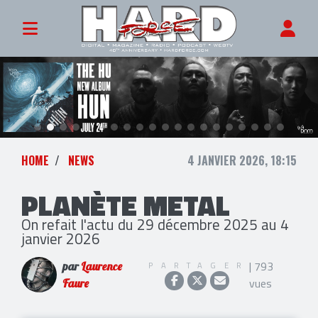
HOME
NEWS
4 JANVIER 2026, 18:15
PLANÈTE METAL
On refait l'actu du 29 décembre 2025 au 4
janvier 2026
| 793
PARTAGER
par
Laurence
vues
Faure