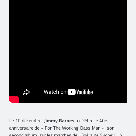
Le 10 décembre,
Jimmy Barnes
a célébré le 40e
anniversaire de « For The Working Class Man », son
second album, sur les marches de l'Opéra de Sydney. Un