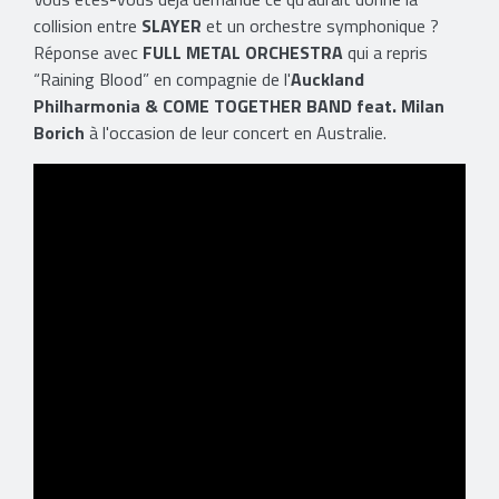
collision entre
SLAYER
et un orchestre symphonique ?
Réponse avec
FULL METAL ORCHESTRA
qui a repris
“Raining Blood” en compagnie de l'
Auckland
Philharmonia & COME TOGETHER BAND feat. Milan
Borich
à l'occasion de leur concert en Australie.