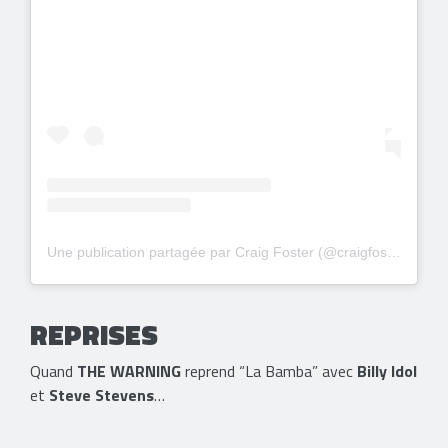
Une publication partagée par Craig Foster (@craigfosterfootball)
REPRISES
Quand
THE WARNING
reprend “La Bamba” avec
Billy Idol
et
Steve Stevens
…