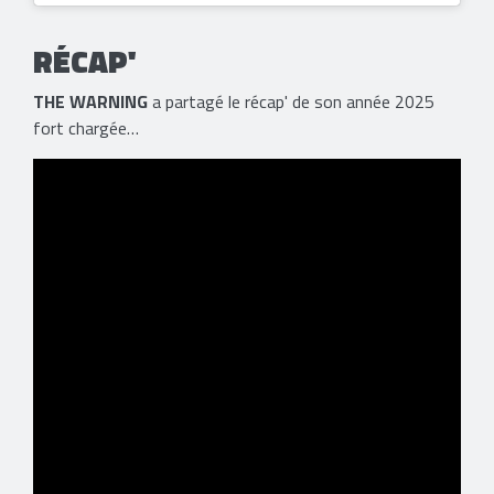
RÉCAP'
THE WARNING
a partagé le récap' de son année 2025
fort chargée…