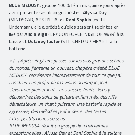
BLUE MEDUSA
, groupe 100 % féminin. Quinze jours après
avoir présenté ses deux guitaristes,
Alyssa Day
(MINDSCAR, ABSENTIA) et
Dani Sophia
(ex-Till
Lindemann), elle a précisé qu'elles seraient rejointes en
live par
Alicia Vigil
(DRAGONFORCE, VIGIL OF WAR) à la
basse et
Delaney Jaster
(STITCHED UP HEART) à la
batterie.
« (…) Après vingt ans passés sur les plus grandes scènes
du monde, j'entame un nouveau chapitre créatif. BLUE
MEDUSA représente l'aboutissement de tout ce que j'ai
construit ; un projet où ma vision artistique peut
s'exprimer pleinement, sans aucune limite. Vous y
découvrirez des solos de guitare enflammés, des riffs
dévastateurs, un chant puissant, une batterie rapide et
agressive, des mélodies profondes et des textes
introspectifs riches de sens.
BLUE MEDUSA réunit un groupe de musiciennes
exceptionnelles : Alyssa Day et Dani Sophia à la guitare.