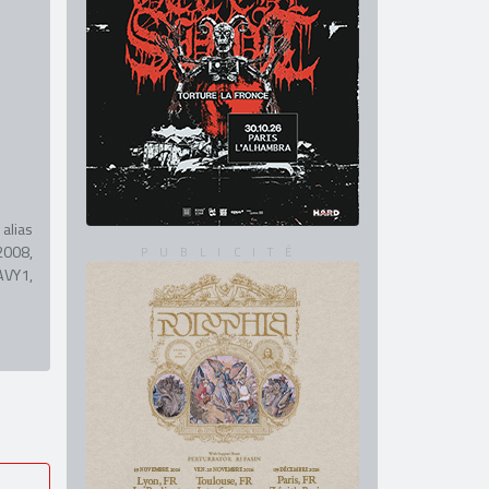
alias
2008,
AVY1,