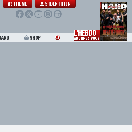
THÈME
S'IDENTIFIER
L'HEBDO
BAND
SHOP
ABONNEZ-VOUS