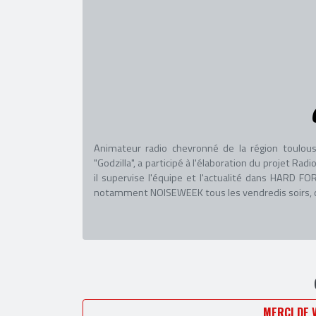
Animateur radio chevronné de la région toulous
"Godzilla", a participé à l'élaboration du projet R
il supervise l'équipe et l'actualité dans HARD
notamment NOISEWEEK tous les vendredis soirs, co
MERCI DE 