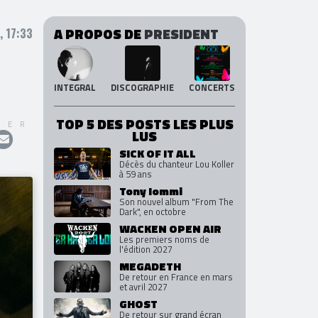
A PROPOS DE
PRESIDENT
 17:33
INTEGRAL
DISCOGRAPHIE
CONCERTS
TOP 5 DES POSTS LES PLUS
GER
LUS
SICK OF IT ALL
Décès du chanteur Lou Koller
à 59 ans
Tony Iommi
Son nouvel album "From The
Dark", en octobre
WACKEN OPEN AIR
Les premiers noms de
l'édition 2027
MEGADETH
De retour en France en mars
et avril 2027
GHOST
De retour sur grand écran