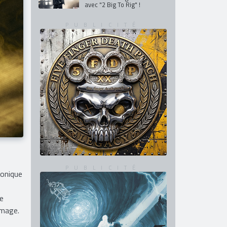
avec "2 Big To Rig" !
ronique
se
'image.