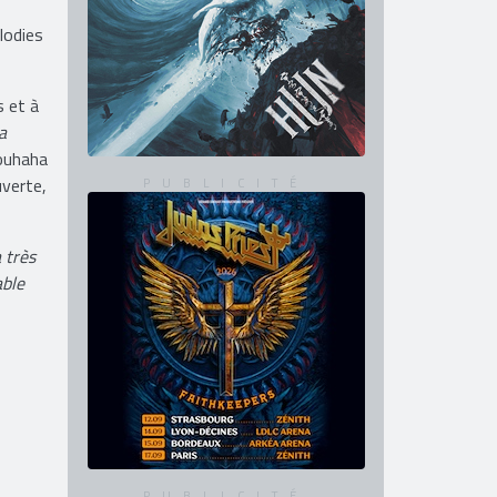
lodies
s et à
a
rouhaha
uverte,
 très
able