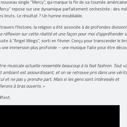
n nouveau single "Mercy", qui marque la fin de sa tournée américaine
ercy" repose sur une dynamique parfaitement orchestrée : des mé
s bruts. Le résultat ? Un hymne inoubliable.
 travers l'histoire, la religion a été associée à de profondes division
 réflexion sur cette réalité et une façon pour moi d'appréhender s
suite à "Angel Wings", sorti en février. Conçu pour transcender le b
 à une immersion plus profonde – une musique faite pour être déco
trie musicale actuelle ressemble beaucoup à la fast fashion. Tout va
it ambiant est assourdissant, et on se retrouve pris dans une vérit
l et ne pas y prendre part. Mais si les gens sont intéressés et
llerons à bras ouverts. »
llfest.